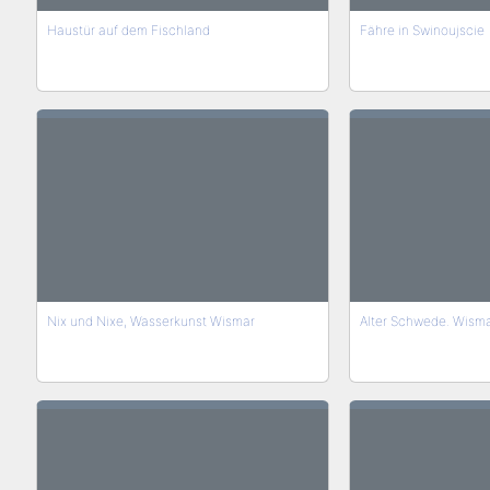
Haustür auf dem Fischland
Fähre in Swinoujscie
Nix und Nixe, Wasserkunst Wismar
Alter Schwede. Wism