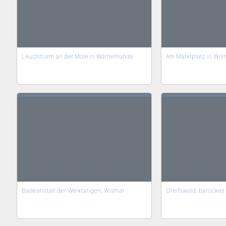
Leuchtturm an der Mole in Warnemünde
Am Marktplatz in Wis
Badeanstalt der Werktätigen, Wismar
Greifswald, barockes