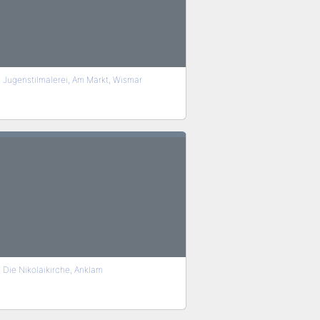
Jugenstilmalerei, Am Markt, Wismar
Die Nikolaikirche, Anklam