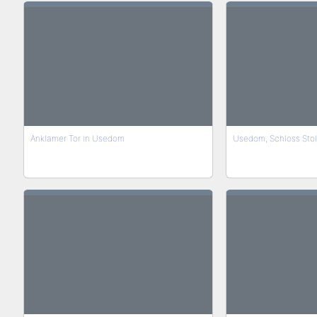
Anklamer Tor in Usedom
Usedom, Schloss Sto