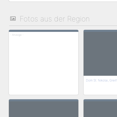
Fotos aus der Region
- Anzeige -
Dom St. Nikolai, Grei