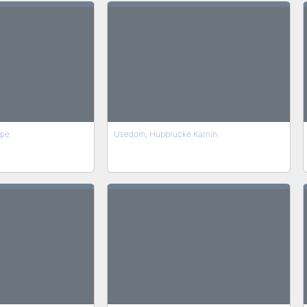
lpe
Usedom, Hubbrücke Karnin