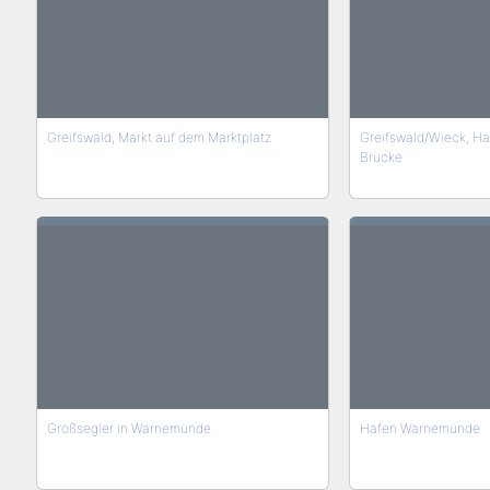
Greifswald, Markt auf dem Marktplatz
Greifswald/Wieck, Ha
Brücke
Großsegler in Warnemünde
Hafen Warnemünde