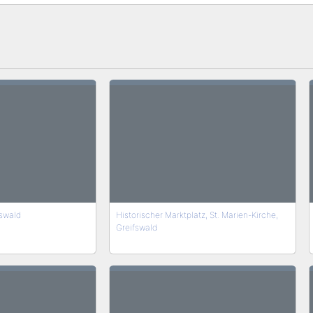
fswald
Historischer Marktplatz, St. Marien-Kirche,
Greifswald