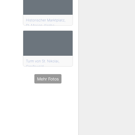
Historischer Marktplatz,
St. Marien-Kirche,
Greifswald
Turm von St. Nikolai,
Greifswald
Mehr Fotos