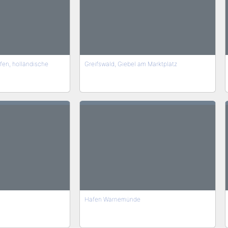
fen, holländische
Greifswald, Giebel am Marktplatz
Hafen Warnemünde