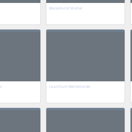
Wasserkunst Wismar
ar
Leuchtturm Warnemünde