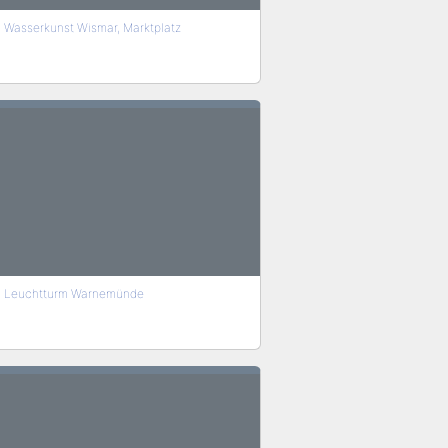
Wasserkunst Wismar, Marktplatz
Leuchtturm Warnemünde