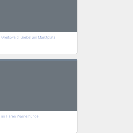
Greifswald, Giebel am Marktplatz
im Hafen Warnemünde