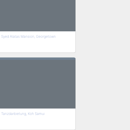
Syed Alatas Mansion, Georgetown
Tanzdarbietung, Koh Samui