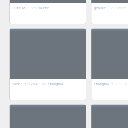
Feine asiatische Küche
gefüllte Teigtaschen, 
Wasserdorf Zhujiajiao, Shanghai
Shanghai, Pudong be