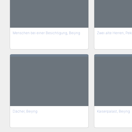
Menschen bei einer Besichtigung, Beijing
Zwei alte Herren, Pek
Dächer, Beijing
Kaiserpalast, Beijing