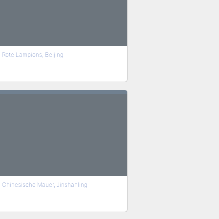
Rote Lampions, Beijing
Chinesische Mauer, Jinshanling