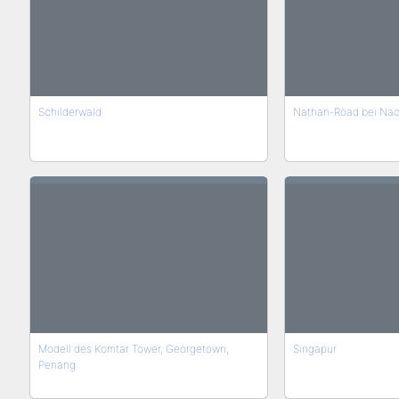
Schilderwald
Nathan-Road bei Nac
Modell des Komtar Tower, Georgetown,
Singapur
Penang