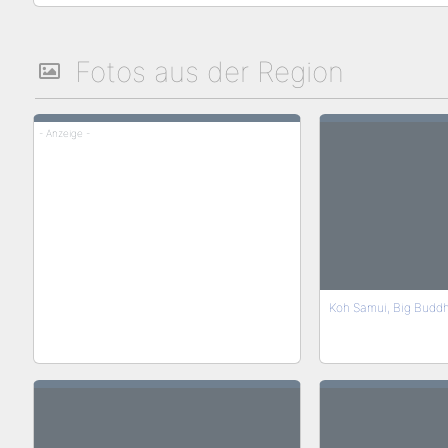
Fotos aus der Region
- Anzeige -
Koh Samui, Big Buddh