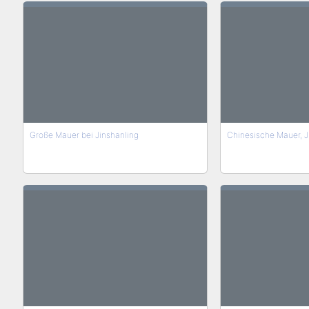
Große Mauer bei Jinshanling
Chinesische Mauer, J