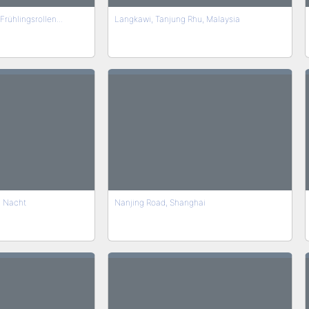
Frühlingsrollen...
Langkawi, Tanjung Rhu, Malaysia
i Nacht
Nanjing Road, Shanghai