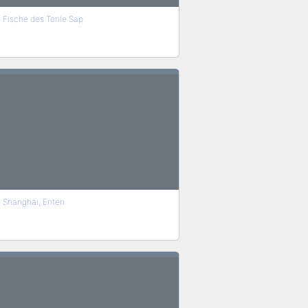
Fische des Tonle Sap
Shanghai, Enten