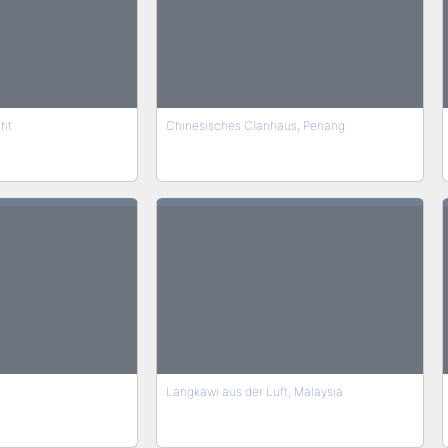
ht
Chinesisches Clanhaus, Penang
Langkawi aus der Luft, Malaysia