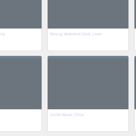
ing
Beijing, Verbotene Stadt, Löwe
Große Mauer, China