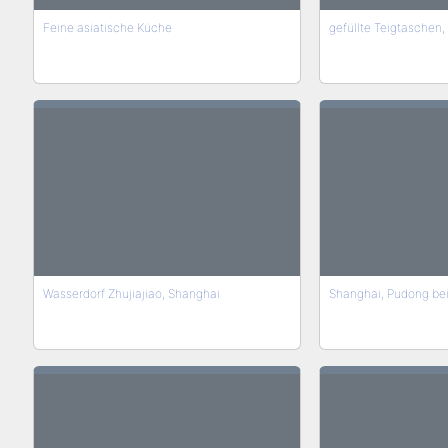
Feine asiatische Küche
gefüllte Teigtaschen, 
Wasserdorf Zhujiajiao, Shanghai
Shanghai, Pudong be