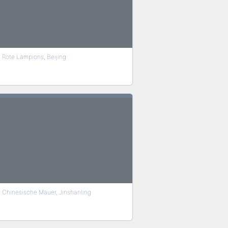
Rote Lampions, Beijing
Chinesische Mauer, Jinshanling