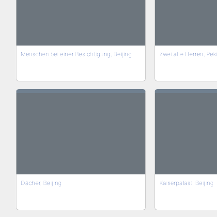
Menschen bei einer Besichtigung, Beijing
Zwei alte Herren, Pek
Dächer, Beijing
Kaiserpalast, Beijing