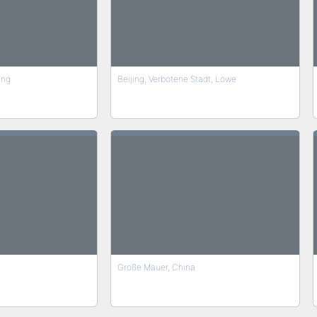
ing
Beijing, Verbotene Stadt, Löwe
Große Mauer, China