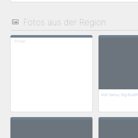
Fotos aus der Region
- Anzeige -
Koh Samui, Big Buddh