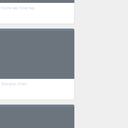
Fische des Tonle Sap
Shanghai, Enten