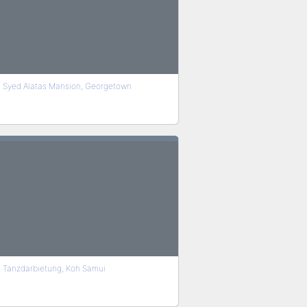
Syed Alatas Mansion, Georgetown
Tanzdarbietung, Koh Samui