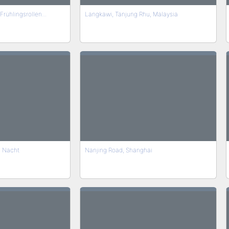
Frühlingsrollen...
Langkawi, Tanjung Rhu, Malaysia
i Nacht
Nanjing Road, Shanghai