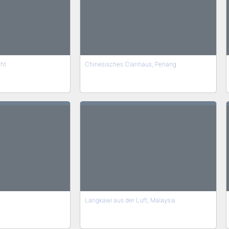
ht
Chinesisches Clanhaus, Penang
Langkawi aus der Luft, Malaysia