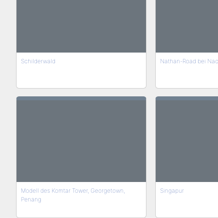
Schilderwald
Nathan-Road bei Nac
Modell des Komtar Tower, Georgetown,
Singapur
Penang