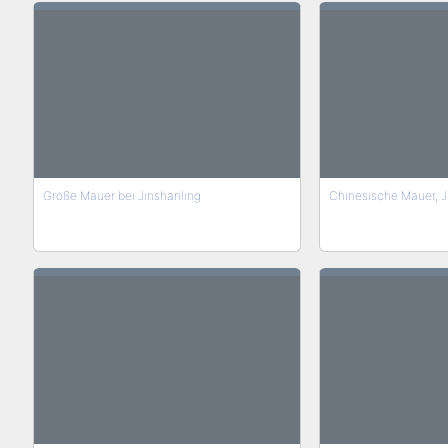
Große Mauer bei Jinshanling
Chinesische Mauer, J