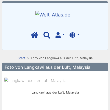
Start
Foto von Langkawi aus der Luft, Malaysia
Foto von Langkawi aus der Luft, Malaysia
Langkawi aus der Luft, Malaysia