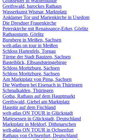
Großsegler in Warnemünde
Greifswald, barockes Rathaus
Wasserkunst Wismar, Marktplatz
Anklamer Tor und Marienkirche in Usedom
Die Dresdner Frauenkirche
Peterskirche mit Renaissance-Erker, Görlitz
Rathausturm, Görlitz
Burgberg in Meißen, Sachsen
welt-atlas on tour in Meißen
Schloss Hartenfels, Torgau
Türme der Stadt Bautzen, Sachsen
Basteiblick, Elbsandsteingebirge
Schloss Moritzburg, Sachsen
Schloss Moritzburg, Sachsen
Am Marktplatz von Pirna, Sachsen
Die Wartburg bei Eisenach in Thüringen
Schmalkalden, Thüringen
Gotha, Rathaus auf dem Hauptmarkt
Greifswald, Giebel am Marktplatz
Haustür auf dem Fischland
welt-atlas ON TOUR in Glückstadt
Matjesessen in Glückstadt, Deutschland
Marktplatz in Meldorf, Dithmarschen
welt-atlas ON TOUR in Ochsenfurt
Rathaus von Ochsenfurt, Deutschland