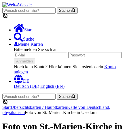
Suchen
Lädt...
Start
Suche
Meine Karten
Bitte melden Sie sich an
Anmelden
Noch kein Konto? Hier können Sie kostenlos ein
Konto
anlegen
DE
Deutsch (DE)
English (EN)
Suchen
Lädt...
Start
Übersichtskarten / Hauptkarten
Karte von Deutschland,
physikalisch
Foto von St.-Marien-Kirche in Usedom
Foto von St.-Marien-Kirche in