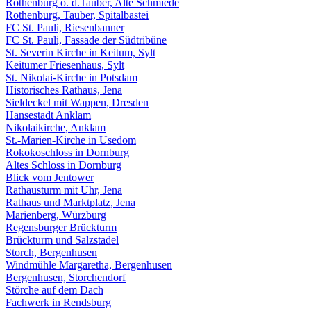
Rothenburg o. d.Tauber, Alte Schmiede
Rothenburg, Tauber, Spitalbastei
FC St. Pauli, Riesenbanner
FC St. Pauli, Fassade der Südtribüne
St. Severin Kirche in Keitum, Sylt
Keitumer Friesenhaus, Sylt
St. Nikolai-Kirche in Potsdam
Historisches Rathaus, Jena
Sieldeckel mit Wappen, Dresden
Hansestadt Anklam
Nikolaikirche, Anklam
St.-Marien-Kirche in Usedom
Rokokoschloss in Dornburg
Altes Schloss in Dornburg
Blick vom Jentower
Rathausturm mit Uhr, Jena
Rathaus und Marktplatz, Jena
Marienberg, Würzburg
Regensburger Brückturm
Brückturm und Salzstadel
Storch, Bergenhusen
Windmühle Margaretha, Bergenhusen
Bergenhusen, Storchendorf
Störche auf dem Dach
Fachwerk in Rendsburg