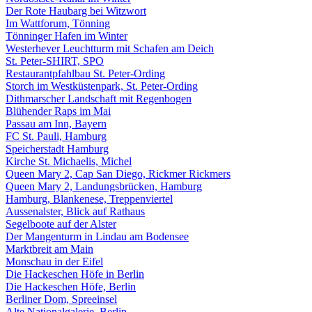
Der Rote Haubarg bei Witzwort
Im Wattforum, Tönning
Tönninger Hafen im Winter
Westerhever Leuchtturm mit Schafen am Deich
St. Peter-SHIRT, SPO
Restaurantpfahlbau St. Peter-Ording
Storch im Westküstenpark, St. Peter-Ording
Dithmarscher Landschaft mit Regenbogen
Blühender Raps im Mai
Passau am Inn, Bayern
FC St. Pauli, Hamburg
Speicherstadt Hamburg
Kirche St. Michaelis, Michel
Queen Mary 2, Cap San Diego, Rickmer Rickmers
Queen Mary 2, Landungsbrücken, Hamburg
Hamburg, Blankenese, Treppenviertel
Aussenalster, Blick auf Rathaus
Segelboote auf der Alster
Der Mangenturm in Lindau am Bodensee
Marktbreit am Main
Monschau in der Eifel
Die Hackeschen Höfe in Berlin
Die Hackeschen Höfe, Berlin
Berliner Dom, Spreeinsel
Alte Nationalgalerie, Berlin