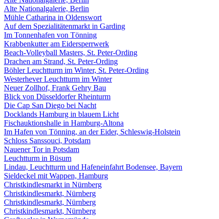
Alte Nationalgalerie, Berlin
Mühle Catharina in Oldenswort
Auf dem Spezialitätenmarkt in Garding
Im Tonnenhafen von Tönning
Krabbenkutter am Eidersperrwerk
Beach-Volleyball Masters, St. Peter-Ording
Drachen am Strand, St. Peter-Ording
Böhler Leuchtturm im Winter, St. Peter-Ording
Westerhever Leuchtturm im Winter
Neuer Zollhof, Frank Gehry Bau
Blick von Düsseldorfer Rheinturm
Die Cap San Diego bei Nacht
Docklands Hamburg in blauem Licht
Fischauktionshalle in Hamburg-Altona
Im Hafen von Tönning, an der Eider, Schleswig-Holstein
Schloss Sanssouci, Potsdam
Nauener Tor in Potsdam
Leuchtturm in Büsum
Lindau, Leuchtturm und Hafeneinfahrt Bodensee, Bayern
Sieldeckel mit Wappen, Hamburg
Christkindlesmarkt in Nürnberg
Christkindlesmarkt, Nürnberg
Christkindlesmarkt, Nürnberg
Christkindlesmarkt, Nürnberg