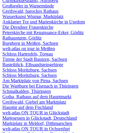
Christkindlesmarkt, Nürnberg
Großsegler in Warnemünde
Greifswald, barockes Rathaus
Wasserkunst Wismar, Marktplatz
Anklamer Tor und Marienkirche in Usedom
Die Dresdner Frauenkirche
Peterskirche mit Renaissance-Erker, Görlitz
Rathausturm, Görlitz
Burgberg in Meißen, Sachsen
welt-atlas on tour in Meißen
Schloss Hartenfels, Torgau
Türme der Stadt Bautzen, Sachsen
Basteiblick, Elbsandsteingebirge
Schloss Moritzburg, Sachsen
Schloss Moritzburg, Sachsen
Am Marktplatz von Pirna, Sachsen
Die Wartburg bei Eisenach in Thüringen
Schmalkalden, Thüringen
Gotha, Rathaus auf dem Hauptmarkt
Greifswald, Giebel am Marktplatz
Haustür auf dem Fischland
welt-atlas ON TOUR in Glückstadt
Matjesessen in Glückstadt, Deutschland
Marktplatz in Meldorf, Dithmarschen
welt-atlas ON TOUR in Ochsenfurt