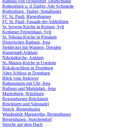
Rathaus von Ochsenfurt, Deutschland
Rothenburg o. d.Tauber, Alte Schmiede
Rothenburg, Tauber, Spitalbastei
FC St. Pauli, Riesenbanner
FC St. Pauli, Fassade der Südtribüne
St. Severin Kirche in Keitum, Sylt
Keitumer Friesenhaus, Sylt
St. Nikolai-Kirche in Potsdam
Historisches Rathaus, Jena
Sieldeckel mit Wappen, Dresden
Hansestadt Anklam
Nikolaikirche, Anklam
St.-Marien-Kirche in Usedom
Rokokoschloss in Dornburg
Altes Schloss in Dornburg
Blick vom Jentower
Rathausturm mit Uhr, Jena
Rathaus und Marktplatz, Jena
Marienberg, Würzburg
Regensburger Brückturm
Brückturm und Salzstadel
Storch, Bergenhusen
Windmühle Margaretha, Bergenhusen
Bergenhusen, Storchendorf
Störche auf dem Dach