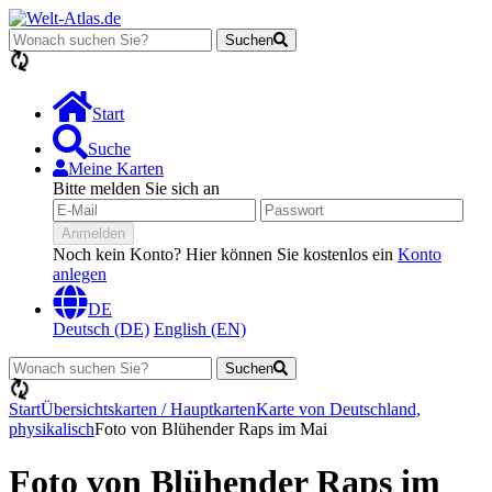
Suchen
Lädt...
Start
Suche
Meine Karten
Bitte melden Sie sich an
Anmelden
Noch kein Konto? Hier können Sie kostenlos ein
Konto
anlegen
DE
Deutsch (DE)
English (EN)
Suchen
Lädt...
Start
Übersichtskarten / Hauptkarten
Karte von Deutschland,
physikalisch
Foto von Blühender Raps im Mai
Foto von Blühender Raps im