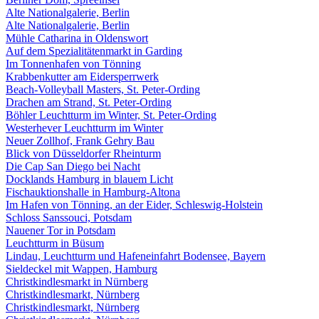
Alte Nationalgalerie, Berlin
Alte Nationalgalerie, Berlin
Mühle Catharina in Oldenswort
Auf dem Spezialitätenmarkt in Garding
Im Tonnenhafen von Tönning
Krabbenkutter am Eidersperrwerk
Beach-Volleyball Masters, St. Peter-Ording
Drachen am Strand, St. Peter-Ording
Böhler Leuchtturm im Winter, St. Peter-Ording
Westerhever Leuchtturm im Winter
Neuer Zollhof, Frank Gehry Bau
Blick von Düsseldorfer Rheinturm
Die Cap San Diego bei Nacht
Docklands Hamburg in blauem Licht
Fischauktionshalle in Hamburg-Altona
Im Hafen von Tönning, an der Eider, Schleswig-Holstein
Schloss Sanssouci, Potsdam
Nauener Tor in Potsdam
Leuchtturm in Büsum
Lindau, Leuchtturm und Hafeneinfahrt Bodensee, Bayern
Sieldeckel mit Wappen, Hamburg
Christkindlesmarkt in Nürnberg
Christkindlesmarkt, Nürnberg
Christkindlesmarkt, Nürnberg