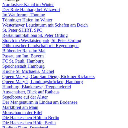
Nordostsee-Kanal im Winter
Der Rote Haubarg bei Witzwort
Im Wattforum, Tönning
Tönninger Hafen im Winter
Westerhever Leuchtturm mit Schafen am Deich
St. Peter-SHIRT, SPO
Restaurantpfahlbau St. Peter-Ording
Storch im Westküstenpark, St. Peter-Ording
Dithmarscher Landschaft mit Regenbogen
Blühender Raps im Mai
Passau am Inn, Bayern
FC St. Pauli, Hamburg
Speicherstadt Hamburg
Kirche St. Michaelis, Michel
Queen Mary 2, Cap San Diego, Rickmer Rickmers
Queen Mary 2, Landungsbrücken, Hamburg
Hamburg, Blankenese, Treppenviertel
Aussenalster, Blick auf Rathaus
Segelboote auf der Alster
Der Mangenturm in Lindau am Bodensee
Marktbreit am Main
Monschau in der Eifel
Die Hackeschen Höfe in Berlin
Die Hackeschen Höfe, Berlin
Berliner Dom, Spreeinsel