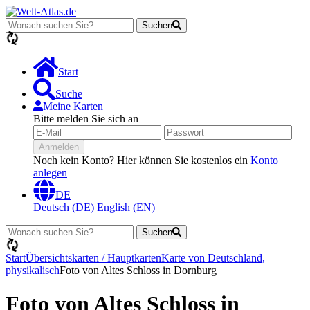
Suchen
Lädt...
Start
Suche
Meine Karten
Bitte melden Sie sich an
Anmelden
Noch kein Konto? Hier können Sie kostenlos ein
Konto
anlegen
DE
Deutsch (DE)
English (EN)
Suchen
Lädt...
Start
Übersichtskarten / Hauptkarten
Karte von Deutschland,
physikalisch
Foto von Altes Schloss in Dornburg
Foto von Altes Schloss in