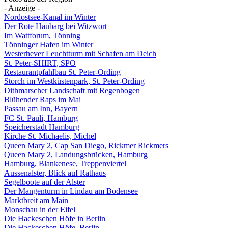
- Anzeige -
Nordostsee-Kanal im Winter
Der Rote Haubarg bei Witzwort
Im Wattforum, Tönning
Tönninger Hafen im Winter
Westerhever Leuchtturm mit Schafen am Deich
St. Peter-SHIRT, SPO
Restaurantpfahlbau St. Peter-Ording
Storch im Westküstenpark, St. Peter-Ording
Dithmarscher Landschaft mit Regenbogen
Blühender Raps im Mai
Passau am Inn, Bayern
FC St. Pauli, Hamburg
Speicherstadt Hamburg
Kirche St. Michaelis, Michel
Queen Mary 2, Cap San Diego, Rickmer Rickmers
Queen Mary 2, Landungsbrücken, Hamburg
Hamburg, Blankenese, Treppenviertel
Aussenalster, Blick auf Rathaus
Segelboote auf der Alster
Der Mangenturm in Lindau am Bodensee
Marktbreit am Main
Monschau in der Eifel
Die Hackeschen Höfe in Berlin
Die Hackeschen Höfe, Berlin