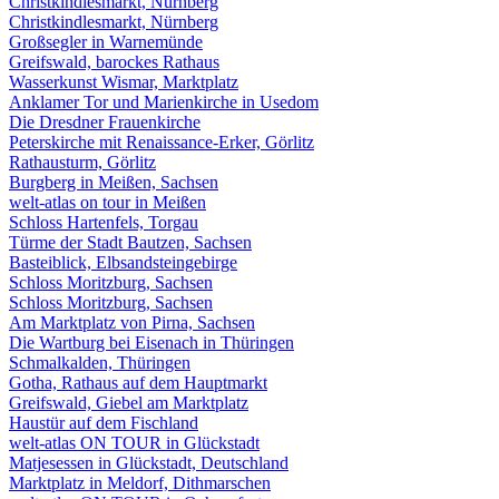
Christkindlesmarkt, Nürnberg
Christkindlesmarkt, Nürnberg
Großsegler in Warnemünde
Greifswald, barockes Rathaus
Wasserkunst Wismar, Marktplatz
Anklamer Tor und Marienkirche in Usedom
Die Dresdner Frauenkirche
Peterskirche mit Renaissance-Erker, Görlitz
Rathausturm, Görlitz
Burgberg in Meißen, Sachsen
welt-atlas on tour in Meißen
Schloss Hartenfels, Torgau
Türme der Stadt Bautzen, Sachsen
Basteiblick, Elbsandsteingebirge
Schloss Moritzburg, Sachsen
Schloss Moritzburg, Sachsen
Am Marktplatz von Pirna, Sachsen
Die Wartburg bei Eisenach in Thüringen
Schmalkalden, Thüringen
Gotha, Rathaus auf dem Hauptmarkt
Greifswald, Giebel am Marktplatz
Haustür auf dem Fischland
welt-atlas ON TOUR in Glückstadt
Matjesessen in Glückstadt, Deutschland
Marktplatz in Meldorf, Dithmarschen