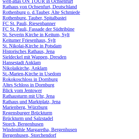
welt-atlas ON TOUR in Ochsenfurt
Rathaus von Ochsenfurt, Deutschland
Rothenburg o. d.Tauber, Alte Schmiede
Rothenburg, Tauber, Spitalbastei
FC St. Pauli, Riesenbanner
FC St. Pauli, Fassade der Südtribüne
St. Severin Kirche in Keitum, Sylt
Keitumer Friesenhaus, Sylt
St. Nikolai-Kirche in Potsdam
Historisches Rathaus, Jena
Sieldeckel mit Wappen, Dresden
Hansestadt Anklam
Nikolaikirche, Anklam
St.-Marien-Kirche in Usedom
Rokokoschloss in Dornburg
Altes Schloss in Dornburg
Blick vom Jentower
Rathausturm mit Uhr, Jena
Rathaus und Marktplatz, Jena
Marienberg, Würzburg
Regensburger Brückturm
Brückturm und Salzstadel
Storch, Bergenhusen
Windmühle Margaretha, Bergenhusen
Bergenhusen, Storchendorf