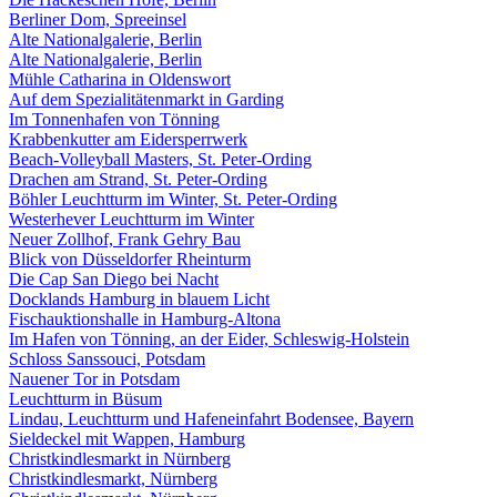
Berliner Dom, Spreeinsel
Alte Nationalgalerie, Berlin
Alte Nationalgalerie, Berlin
Mühle Catharina in Oldenswort
Auf dem Spezialitätenmarkt in Garding
Im Tonnenhafen von Tönning
Krabbenkutter am Eidersperrwerk
Beach-Volleyball Masters, St. Peter-Ording
Drachen am Strand, St. Peter-Ording
Böhler Leuchtturm im Winter, St. Peter-Ording
Westerhever Leuchtturm im Winter
Neuer Zollhof, Frank Gehry Bau
Blick von Düsseldorfer Rheinturm
Die Cap San Diego bei Nacht
Docklands Hamburg in blauem Licht
Fischauktionshalle in Hamburg-Altona
Im Hafen von Tönning, an der Eider, Schleswig-Holstein
Schloss Sanssouci, Potsdam
Nauener Tor in Potsdam
Leuchtturm in Büsum
Lindau, Leuchtturm und Hafeneinfahrt Bodensee, Bayern
Sieldeckel mit Wappen, Hamburg
Christkindlesmarkt in Nürnberg
Christkindlesmarkt, Nürnberg