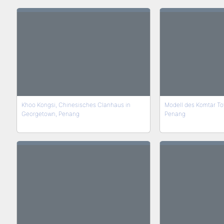
Khoo Kongsi, Chinesisches Clanhaus in
Modell des Komtar To
Georgetown, Penang
Penang