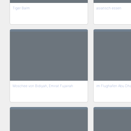
Tiger Balm
asiatisch essen
Moschee von Bidiyah, Emirat Fujairah
im Flughafen Abu Dh