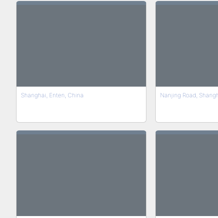
Shanghai, Enten, China
Nanjing Road, Shang