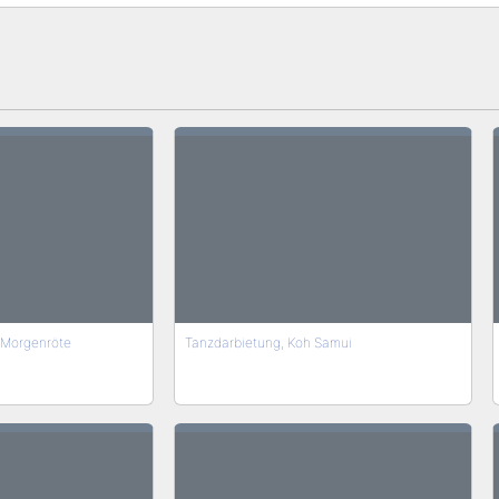
 Morgenröte
Tanzdarbietung, Koh Samui