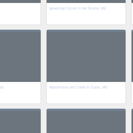
gewaltige Dünen in der Wüste, VAE
abi
Wassertaxis am Creek in Dubai, VAE