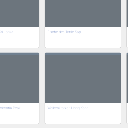
Sri Lanka
Fische des Tonle Sap
Victoria Peak
Wolkenkratzer, Hong Kong