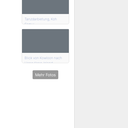
Tanzdarbietung, Koh
Samui
Blick von Kowloon nach
Hong Kong-Island
Mehr Fotos