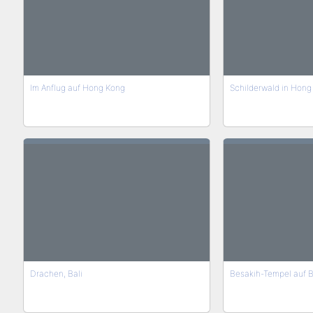
Im Anflug auf Hong Kong
Schilderwald in Hong
Drachen, Bali
Besakih-Tempel auf B