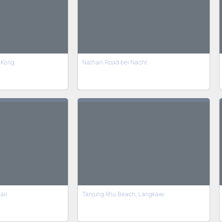
 Kong
Nathan-Road bei Nacht
ali
Tanjung Rhu Beach, Langkawi