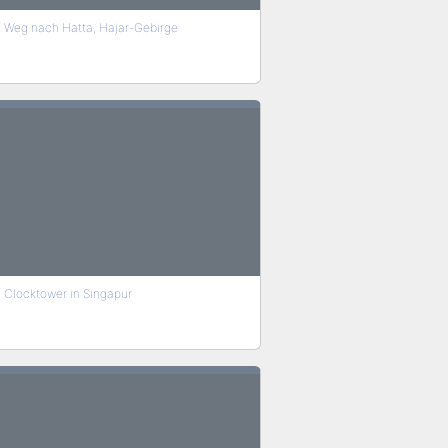
Weg nach Hatta, Hajar-Gebirge
Clocktower in Singapur