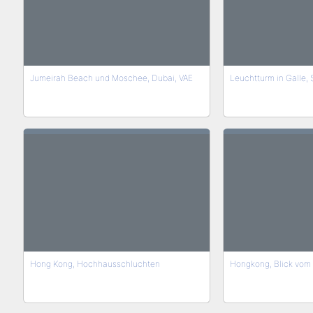
Jumeirah Beach und Moschee, Dubai, VAE
Leuchtturm in Galle, 
Hong Kong, Hochhausschluchten
Hongkong, Blick vom 