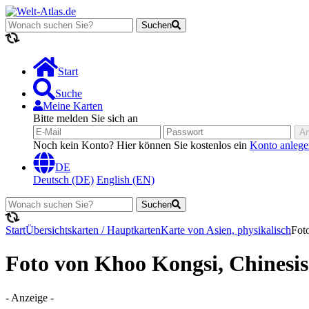
Suchen
Lädt...
Start
Suche
Meine Karten
Bitte melden Sie sich an
A
Noch kein Konto? Hier können Sie kostenlos ein
Konto anlege
DE
Deutsch (DE)
English (EN)
Suchen
Lädt...
Start
Übersichtskarten / Hauptkarten
Karte von Asien, physikalisch
Fot
Foto von Khoo Kongsi, Chinesi
- Anzeige -