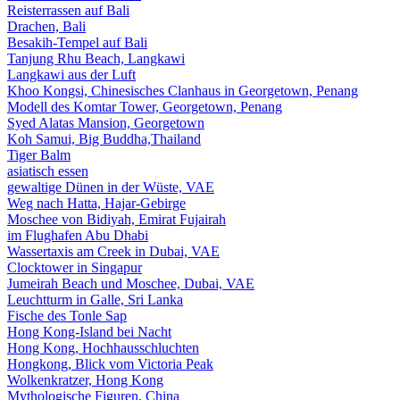
Reisterrassen auf Bali
Drachen, Bali
Besakih-Tempel auf Bali
Tanjung Rhu Beach, Langkawi
Langkawi aus der Luft
Khoo Kongsi, Chinesisches Clanhaus in Georgetown, Penang
Modell des Komtar Tower, Georgetown, Penang
Syed Alatas Mansion, Georgetown
Koh Samui, Big Buddha,Thailand
Tiger Balm
asiatisch essen
gewaltige Dünen in der Wüste, VAE
Weg nach Hatta, Hajar-Gebirge
Moschee von Bidiyah, Emirat Fujairah
im Flughafen Abu Dhabi
Wassertaxis am Creek in Dubai, VAE
Clocktower in Singapur
Jumeirah Beach und Moschee, Dubai, VAE
Leuchtturm in Galle, Sri Lanka
Fische des Tonle Sap
Hong Kong-Island bei Nacht
Hong Kong, Hochhausschluchten
Hongkong, Blick vom Victoria Peak
Wolkenkratzer, Hong Kong
Mythologische Figuren, China