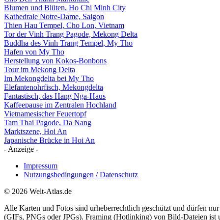
Blumen und Blüten, Ho Chi Minh City
Kathedrale Notre-Dame, Saigon
Thien Hau Tempel, Cho Lon, Vietnam
Tor der Vinh Trang Pagode, Mekong Delta
Buddha des Vinh Trang Tempel, My Tho
Hafen von My Tho
Herstellung von Kokos-Bonbons
Tour im Mekong Delta
Im Mekongdelta bei My Tho
Elefantenohrfisch, Mekongdelta
Fantastisch, das Hang Nga-Haus
Kaffeepause im Zentralen Hochland
Vietnamesischer Feuertopf
Tam Thai Pagode, Da Nang
Marktszene, Hoi An
Japanische Brücke in Hoi An
- Anzeige -
Impressum
Nutzungsbedingungen / Datenschutz
© 2026 Welt-Atlas.de
Alle Karten und Fotos sind urheberrechtlich geschützt und dürfen nur 
(GIFs, PNGs oder JPGs). Framing (Hotlinking) von Bild-Dateien ist un