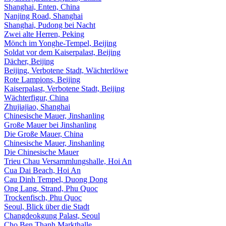
Shanghai, Enten, China
Nanjing Road, Shanghai
Shanghai, Pudong bei Nacht
Zwei alte Herren, Peking
Mönch im Yonghe-Tempel, Beijing
Soldat vor dem Kaiserpalast, Beijing
Dächer, Beijing
Beijing, Verbotene Stadt, Wächterlöwe
Rote Lampions, Beijing
Kaiserpalast, Verbotene Stadt, Beijing
Wächterfigur, China
Zhujiajiao, Shanghai
Chinesische Mauer, Jinshanling
Große Mauer bei Jinshanling
Die Große Mauer, China
Chinesische Mauer, Jinshanling
Die Chinesische Mauer
Trieu Chau Versammlungshalle, Hoi An
Cua Dai Beach, Hoi An
Cau Dinh Tempel, Duong Dong
Ong Lang, Strand, Phu Quoc
Trockenfisch, Phu Quoc
Seoul, Blick über die Stadt
Changdeokgung Palast, Seoul
Cho Ben Thanh Markthalle