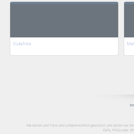
Südafrika
Ma
I
Alle Karten und Fotos sind urheberrechtlich geschützt und dürfen nur mit 
(GIFs, PNGs oder JPGs