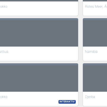
okko
Rotes Meer, Ä
ritius
Namibia
okko
Djerba
INTERAKTIV