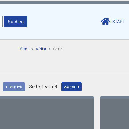
Suchen
START
Start
Afrika
Seite 1
Seite 1 von 9
zurück
weiter