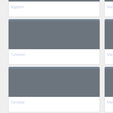
Ägypten
Mar
Tunesien
Mau
Sansibar
Mar