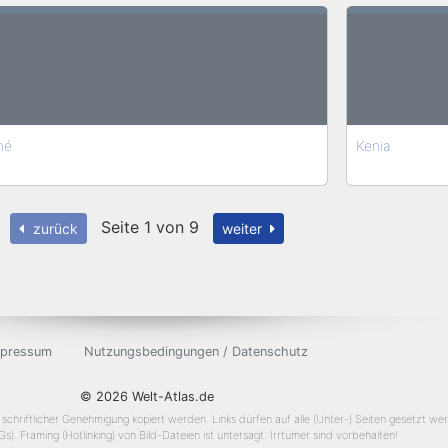
hé
Kenia
Seite 1 von 9
zurück
weiter
mpressum
Nutzungsbedingungen / Datenschutz
© 2026 Welt-Atlas.de
schriftlicher Genehmigung kopiert werden. Links dürfen auf alle (Unter-) Seiten gesetzt wer
). Framing (Hotlinking) von Bild-Dateien ist untersagt. Irrtümer sind vorbehalten!