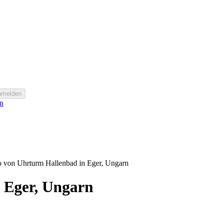
nmelden
n
o von Uhrturm Hallenbad in Eger, Ungarn
 Eger, Ungarn