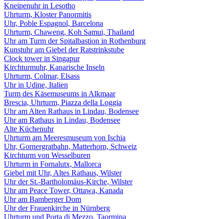
Kneipenuhr in Lesotho
Uhrturm, Kloster Panormitis
Uhr, Poble Espagnol, Barcelona
Uhrturm, Chaweng, Koh Samui, Thailand
Uhr am Turm der Spitalbastion in Rothenburg
Kunstuhr am Giebel der Ratstrinkstube
Clock tower in Singapur
Kirchturmuhr, Kanarische Inseln
Uhrturm, Colmar, Elsass
Uhr in Udine, Italien
Turm des Käsemuseums in Alkmaar
Brescia, Uhrturm, Piazza della Loggia
Uhr am Alten Rathaus in Lindau, Bodensee
Uhr am Rathaus in Lindau, Bodensee
Alte Küchenuhr
Uhrturm am Meeresmuseum von Ischia
Uhr, Gornergratbahn, Matterhorn, Schweiz
Kirchturm von Wesselburen
Uhrturm in Fornalutx, Mallorca
Giebel mit Uhr, Altes Rathaus, Wilster
Uhr der St.-Bartholomäus-Kirche, Wilster
Uhr am Peace Tower, Ottawa, Kanada
Uhr am Bamberger Dom
Uhr der Frauenkirche in Nürnberg
Uhrturm und Porta di Mezzo, Taormina