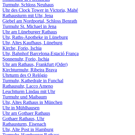
Turmuhr, Schloss Neuhaus
Uhr des Clock Tower in Victoria, Mahé
Rathausturm mit Uhr, Jena
Giebel am Nordportal, Schloss Benrath
Turmuhr St. Michael in Jena
Uhr am Lüneburger Rathaus
Uhr, Raths-Apotheke in Lüneburg
Uhr, Altes Kaufhaus, Lüneburg
Kirche, Forio, Ischia
Uhr, Bahnhof Barcelona-Estació França
Sonnenuhr, Forio, Ischia
Uhr am Rathaus, Frankfurt (Oder)
Kirchturmuhr, Ribeira Brava
Uhrturm des O Relógio
Turmuhr, Kathedrale in Funchal
Rathausuhr, Lacco Ameno
Leuchtturm Lindau mit Uhr
Turmuhr und Maibaum
Uhr, Altes Rathaus in München
Uhr in Mühlhausen
Uhr am Gothaer Rathaus
Gothaer Rathaus, Uhr
Rathausturm, Eisenach
Uhr, Alte Post in Hamburg
Turmuhr, Hamburger Rathaus