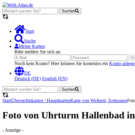
Suchen
Lädt...
Start
Suche
Meine Karten
Bitte melden Sie sich an
A
Noch kein Konto? Hier können Sie kostenlos ein
Konto anlege
DE
Deutsch (DE)
English (EN)
Suchen
Lädt...
Start
Übersichtskarten / Hauptkarten
Karte von Weltzeit, Zeitzonen
Fot
Foto von Uhrturm Hallenbad in
- Anzeige -