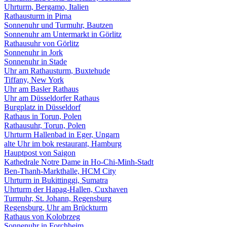
Uhrturm, Bergamo, Italien
Rathausturm in Pirna
Sonnenuhr und Turmuhr, Bautzen
Sonnenuhr am Untermarkt in Görlitz
Rathausuhr von Görlitz
Sonnenuhr in Jork
Sonnenuhr in Stade
Uhr am Rathausturm, Buxtehude
Tiffany, New York
Uhr am Basler Rathaus
Uhr am Düsseldorfer Rathaus
Burgplatz in Düsseldorf
Rathaus in Torun, Polen
Rathausuhr, Torun, Polen
Uhrturm Hallenbad in Eger, Ungarn
alte Uhr im bok restaurant, Hamburg
Hauptpost von Saigon
Kathedrale Notre Dame in Ho-Chi-Minh-Stadt
Ben-Thanh-Markthalle, HCM City
Uhrturm in Bukittinggi, Sumatra
Uhrturm der Hapag-Hallen, Cuxhaven
Turmuhr, St. Johann, Regensburg
Regensburg, Uhr am Brückturm
Rathaus von Kolobrzeg
Sonnenuhr in Forchheim