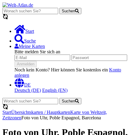
Suchen
Lädt...
Start
Suche
Meine Karten
Bitte melden Sie sich an
Anmelden
Noch kein Konto? Hier können Sie kostenlos ein
Konto
anlegen
DE
Deutsch (DE)
English (EN)
Suchen
Lädt...
Start
Übersichtskarten / Hauptkarten
Karte von Weltzeit,
Zeitzonen
Foto von Uhr, Poble Espagnol, Barcelona
Foto von Uhr, Poble Espagnol,