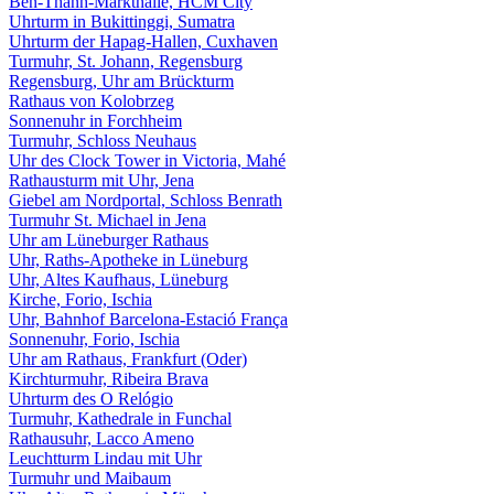
Ben-Thanh-Markthalle, HCM City
Uhrturm in Bukittinggi, Sumatra
Uhrturm der Hapag-Hallen, Cuxhaven
Turmuhr, St. Johann, Regensburg
Regensburg, Uhr am Brückturm
Rathaus von Kolobrzeg
Sonnenuhr in Forchheim
Turmuhr, Schloss Neuhaus
Uhr des Clock Tower in Victoria, Mahé
Rathausturm mit Uhr, Jena
Giebel am Nordportal, Schloss Benrath
Turmuhr St. Michael in Jena
Uhr am Lüneburger Rathaus
Uhr, Raths-Apotheke in Lüneburg
Uhr, Altes Kaufhaus, Lüneburg
Kirche, Forio, Ischia
Uhr, Bahnhof Barcelona-Estació França
Sonnenuhr, Forio, Ischia
Uhr am Rathaus, Frankfurt (Oder)
Kirchturmuhr, Ribeira Brava
Uhrturm des O Relógio
Turmuhr, Kathedrale in Funchal
Rathausuhr, Lacco Ameno
Leuchtturm Lindau mit Uhr
Turmuhr und Maibaum