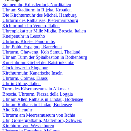
Sonnenuhr, Künstlerdorf, Norditalien
Uhr am Stadtturm in Rijeka, Kroatien
Die Kirchturmuhr des Michel, Hamburg
Uhrturm des Rathauses, Pietermaritzburg
Kichturmuhr im Veneto, Italien
Uhrenplakat zur Mille Miglia, Brescia, Italien
Kneipenuhr in Lesotho
Uhrturm, Kloster Panormitis
Uhr, Poble Espagnol, Barcelona
Uhrturm, Chaweng, Koh Samui, Thailand
Uhr am Turm der Spitalbastion in Rothenburg
Kunstuhr am Giebel der Ratstrinkstube
Clock tower in Singapur
Kirchturmuhr, Kanarische Inseln
Uhrturm, Colmar, Elsass
Uhr in Udine, Italien
Turm des Käsemuseums in Alkmaar
Brescia, Uhrturm, Piazza della Loggia
Uhr am Alten Rathaus in Lindau, Bodensee
Uhr am Rathaus in Lindau, Bodensee
Alte Küchenuhr
Uhrturm am Meeresmuseum von Ischia
Uhr, Gornergratbahn, Matterhorn, Schweiz
Kirchturm von Wesselburen
Uhrturm in Fornalutx, Mallorca