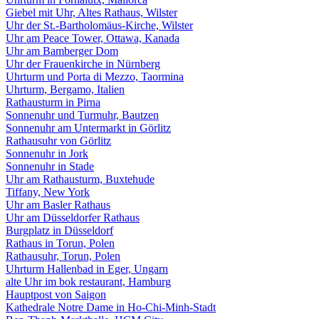
Giebel mit Uhr, Altes Rathaus, Wilster
Uhr der St.-Bartholomäus-Kirche, Wilster
Uhr am Peace Tower, Ottawa, Kanada
Uhr am Bamberger Dom
Uhr der Frauenkirche in Nürnberg
Uhrturm und Porta di Mezzo, Taormina
Uhrturm, Bergamo, Italien
Rathausturm in Pirna
Sonnenuhr und Turmuhr, Bautzen
Sonnenuhr am Untermarkt in Görlitz
Rathausuhr von Görlitz
Sonnenuhr in Jork
Sonnenuhr in Stade
Uhr am Rathausturm, Buxtehude
Tiffany, New York
Uhr am Basler Rathaus
Uhr am Düsseldorfer Rathaus
Burgplatz in Düsseldorf
Rathaus in Torun, Polen
Rathausuhr, Torun, Polen
Uhrturm Hallenbad in Eger, Ungarn
alte Uhr im bok restaurant, Hamburg
Hauptpost von Saigon
Kathedrale Notre Dame in Ho-Chi-Minh-Stadt