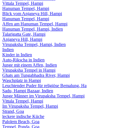
Vittala Tempel, Hampi
Hanuman Tempel, Hampi
Blick vom Anjaneya Hill, Hampi
Hanuman Tempel, Hampi
Affen am Hanuman Tempel, Hampi
Hanuman Tempel, Hampi, Indien
Talarigatta Gate, Hampi
Anjaneya Hill, Hampi
Virupaksha Tempel, Hampi, Indien
Indien
Kinder in Indien
Auto-Rikscha in Indien
Junge mit einem Affen, Indien
Virupaksha Tempel in Hampi
Ghats am Tungabhadra River, Hampi
Waschplatz in Hampi
Leuchtender Puder für religiöse Bemalung, Ha
Sadu, Hampi Bazaar, Indien
Junge Männer im Virupaksha Tempel, Hampi
Vittala Tempel, Hampi
Im Virupaksha Tempel, Hampi
Strand, Goa
leckere indische Küche
Palolem Beach, Goa
Tempel, Ponda, Goa