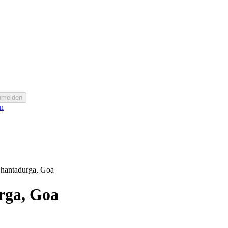
nmelden
n
Shantadurga, Goa
rga, Goa