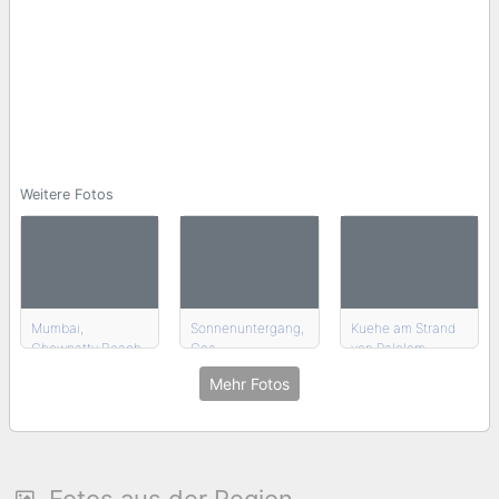
Weitere Fotos
Mumbai,
Sonnenuntergang,
Kuehe am Strand
Chowpatty Beach,
Goa
von Palolem
Indien
Mehr Fotos