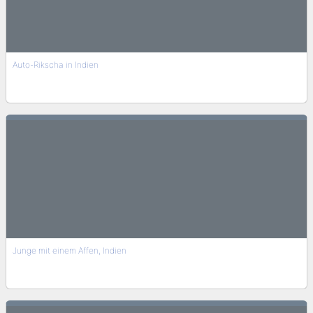
Auto-Rikscha in Indien
Junge mit einem Affen, Indien