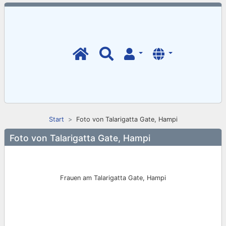
Start
Foto von Talarigatta Gate, Hampi
Foto von Talarigatta Gate, Hampi
Frauen am Talarigatta Gate, Hampi