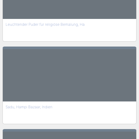
Leuchtender Puder für religiöse Bemalung, Ha
Sadu, Hampi Bazaar, Indien