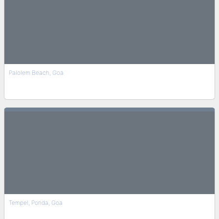
Palolem Beach, Goa
Tempel, Ponda, Goa