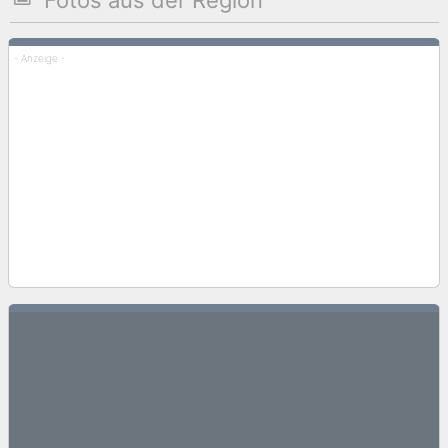
Fotos aus der Region
- Anzeige -