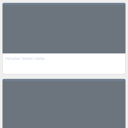
Hanuman Tempel, Hampi