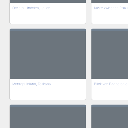
Orvieto, Umbrien, Italien
Küste zwischen Pisa u
Montepulciano, Toskana
Blick von Bagnoregio, 