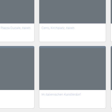
Piazza Ducale, Italien
Cerro, Kirchplatz, Italien
Im italienischen Künstlerdorf