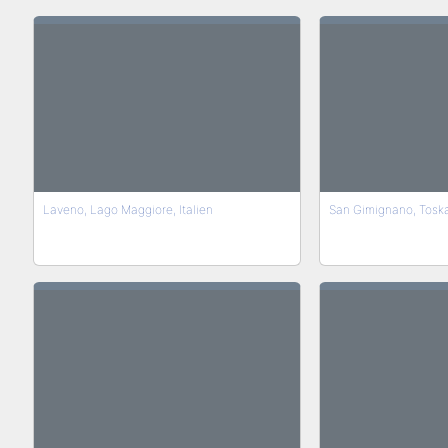
Laveno, Lago Maggiore, Italien
San Gimignano, Tosk