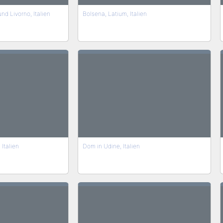
nd Livorno, Italien
Bolsena, Latium, Italien
Italien
Dom in Udine, Italien