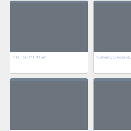
Pisa, Toskana, Italien
Vigévano, Lombardei, 