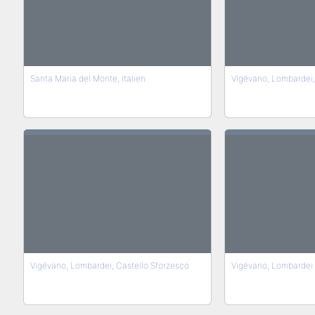
Santa Maria del Monte, Italien
Vigévano, Lombardei, 
Vigévano, Lombardei, Castello Sforzesco
Vigévano, Lombardei