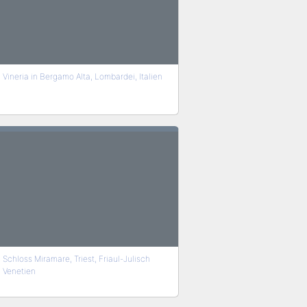
Vineria in Bergamo Alta, Lombardei, Italien
Schloss Miramare, Triest, Friaul-Julisch
Venetien