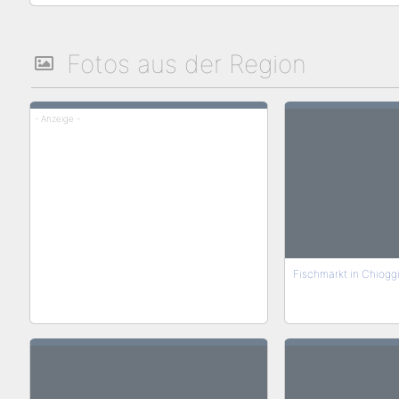
Fotos aus der Region
- Anzeige -
Fischmarkt in Chioggia