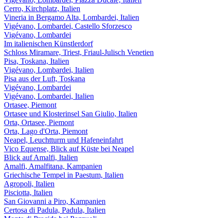
Cerro, Kirchplatz, Italien
Vineria in Bergamo Alta, Lombardei, Italien
Vigévano, Lombardei, Castello Sforzesco
Vigévano, Lombardei
Im italienischen Künstlerdorf
Schloss Miramare, Triest, Friaul-Julisch Venetien
Pisa, Toskana, Italien
Vigévano, Lombardei, Italien
Pisa aus der Luft, Toskana
Vigévano, Lombardei
Vigévano, Lombardei, Italien
Ortasee, Piemont
Ortasee und Klosterinsel San Giulio, Italien
Orta, Ortasee, Piemont
Orta, Lago d'Orta, Piemont
Neapel, Leuchtturm und Hafeneinfahrt
Vico Equense, Blick auf Küste bei Neapel
Blick auf Amalfi, Italien
Amalfi, Amalfitana, Kampanien
Griechische Tempel in Paestum, Italien
Agropoli, Italien
Pisciotta, Italien
San Giovanni a Piro, Kampanien
Certosa di Padula, Padula, Italien