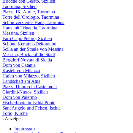
Brioche con Gelato, Sizilien
Taormina, Sizilien
Piazza IX. Aprile, Taormina
Torre dell’Orologio, Taormina
Schön verziertes Haus, Taormina
Haus mit Trinacria, Taormina
Messina, Sizilien
Faro Capo Peloro, Sizilien
Schöne Keramik-Dekoration
Scilla an der Straße von Messina
Messina, Blick auf die Stadt
Bergdorf Novara di Sicilia
Dom von Catania
Kastell von Milazzo
Hafen von Milazzo, Sizilien
Landschaft am Ätna
Piazza Duomo in Castelmola
Giardini-Naxos, Sizilien
Dom von Palermo
Fischerboote in Ischia Ponte
Sant'Angelo und Felsen, Ischia
Forio, Kirche
- Anzeige -
Impressum