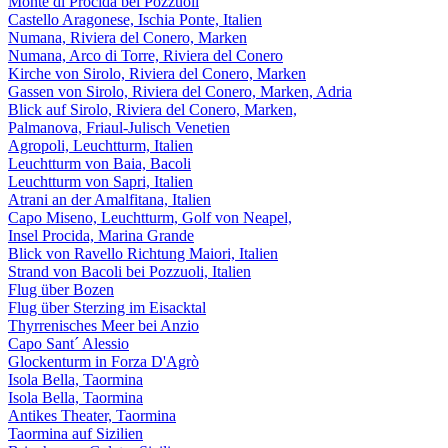
Monte di Procida bei Pozzuoli
Castello Aragonese, Ischia Ponte, Italien
Numana, Riviera del Conero, Marken
Numana, Arco di Torre, Riviera del Conero
Kirche von Sirolo, Riviera del Conero, Marken
Gassen von Sirolo, Riviera del Conero, Marken, Adria
Blick auf Sirolo, Riviera del Conero, Marken,
Palmanova, Friaul-Julisch Venetien
Agropoli, Leuchtturm, Italien
Leuchtturm von Baia, Bacoli
Leuchtturm von Sapri, Italien
Atrani an der Amalfitana, Italien
Capo Miseno, Leuchtturm, Golf von Neapel,
Insel Procida, Marina Grande
Blick von Ravello Richtung Maiori, Italien
Strand von Bacoli bei Pozzuoli, Italien
Flug über Bozen
Flug über Sterzing im Eisacktal
Thyrrenisches Meer bei Anzio
Capo Sant´ Alessio
Glockenturm in Forza D'Agrò
Isola Bella, Taormina
Isola Bella, Taormina
Antikes Theater, Taormina
Taormina auf Sizilien