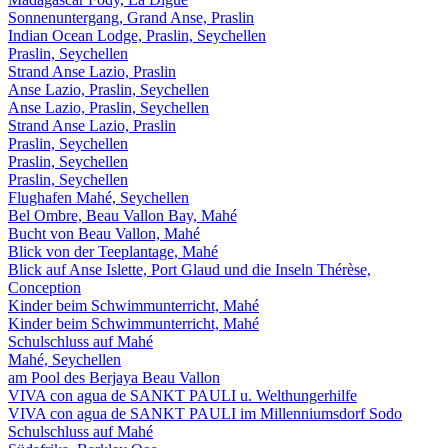
Sonnenuntergang, Grand Anse, Praslin
Indian Ocean Lodge, Praslin, Seychellen
Praslin, Seychellen
Strand Anse Lazio, Praslin
Anse Lazio, Praslin, Seychellen
Anse Lazio, Praslin, Seychellen
Strand Anse Lazio, Praslin
Praslin, Seychellen
Praslin, Seychellen
Praslin, Seychellen
Flughafen Mahé, Seychellen
Bel Ombre, Beau Vallon Bay, Mahé
Bucht von Beau Vallon, Mahé
Blick von der Teeplantage, Mahé
Blick auf Anse Islette, Port Glaud und die Inseln Thérèse,
Conception
Kinder beim Schwimmunterricht, Mahé
Kinder beim Schwimmunterricht, Mahé
Schulschluss auf Mahé
Mahé, Seychellen
am Pool des Berjaya Beau Vallon
VIVA con agua de SANKT PAULI u. Welthungerhilfe
VIVA con agua de SANKT PAULI im Millenniumsdorf Sodo
Schulschluss auf Mahé