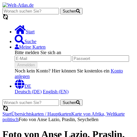
Suchen
Lädt...
Start
Suche
Meine Karten
Bitte melden Sie sich an
Anmelden
Noch kein Konto? Hier können Sie kostenlos ein
Konto
anlegen
DE
Deutsch (DE)
English (EN)
Suchen
Lädt...
Start
Übersichtskarten / Hauptkarten
Karte von Afrika, Weltkarte
politisch
Foto von Anse Lazio, Praslin, Seychellen
Foto von Anse Lazio, Praslin,