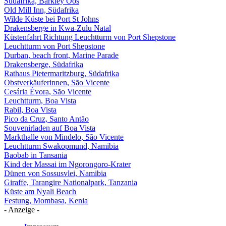
Südafrika, Barkley Oos
Old Mill Inn, Südafrika
Wilde Küste bei Port St Johns
Drakensberge in Kwa-Zulu Natal
Küstenfahrt Richtung Leuchtturm von Port Shepstone
Leuchtturm von Port Shepstone
Durban, beach front, Marine Parade
Drakensberge, Südafrika
Rathaus Pietermaritzburg, Südafrika
Obstverkäuferinnen, São Vicente
Cesária Évora, São Vicente
Leuchtturm, Boa Vista
Rabil, Boa Vista
Pico da Cruz, Santo Antão
Souvenirladen auf Boa Vista
Markthalle von Mindelo, São Vicente
Leuchtturm Swakopmund, Namibia
Baobab in Tansania
Kind der Massai im Ngorongoro-Krater
Dünen von Sossusvlei, Namibia
Giraffe, Tarangire Nationalpark, Tanzania
Küste am Nyali Beach
Festung, Mombasa, Kenia
- Anzeige -