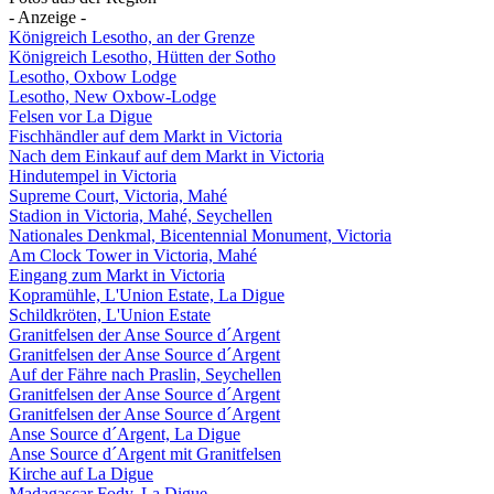
- Anzeige -
Königreich Lesotho, an der Grenze
Königreich Lesotho, Hütten der Sotho
Lesotho, Oxbow Lodge
Lesotho, New Oxbow-Lodge
Felsen vor La Digue
Fischhändler auf dem Markt in Victoria
Nach dem Einkauf auf dem Markt in Victoria
Hindutempel in Victoria
Supreme Court, Victoria, Mahé
Stadion in Victoria, Mahé, Seychellen
Nationales Denkmal, Bicentennial Monument, Victoria
Am Clock Tower in Victoria, Mahé
Eingang zum Markt in Victoria
Kopramühle, L'Union Estate, La Digue
Schildkröten, L'Union Estate
Granitfelsen der Anse Source d´Argent
Granitfelsen der Anse Source d´Argent
Auf der Fähre nach Praslin, Seychellen
Granitfelsen der Anse Source d´Argent
Granitfelsen der Anse Source d´Argent
Anse Source d´Argent, La Digue
Anse Source d´Argent mit Granitfelsen
Kirche auf La Digue
Madagascar Fody, La Digue