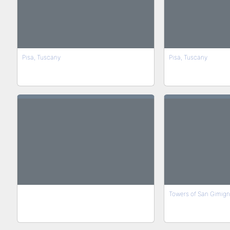
Pisa, Tuscany
Pisa, Tuscany
Towers of San Gimig