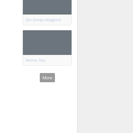
San Giorgio Maggiore
Verona, Italy
More