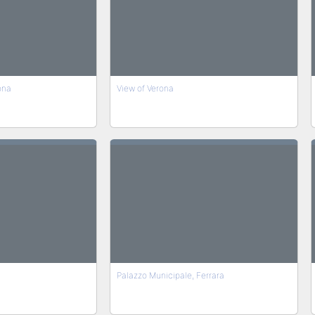
ona
View of Verona
Palazzo Municipale, Ferrara