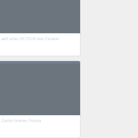
welt-atlas ON TOUR near Canazei
Castle Estense, Ferrara