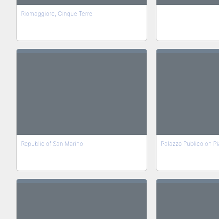
Riomaggiore, Cinque Terre
Republic of San Marino
Palazzo Publico on Pi