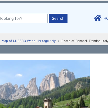
Search
H
Map of UNESCO World Heritage Italy
Photo of Canazei, Trentino, Ital