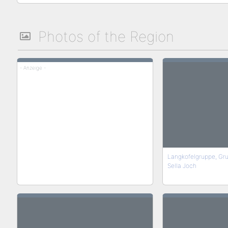
Photos of the Region
- Anzeige -
Langkofelgruppe, Gru
Sella Joch