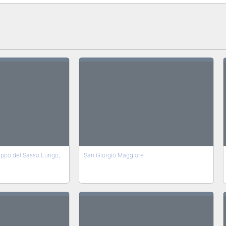
ppo del Sasso Lungo,
San Giorgio Maggiore