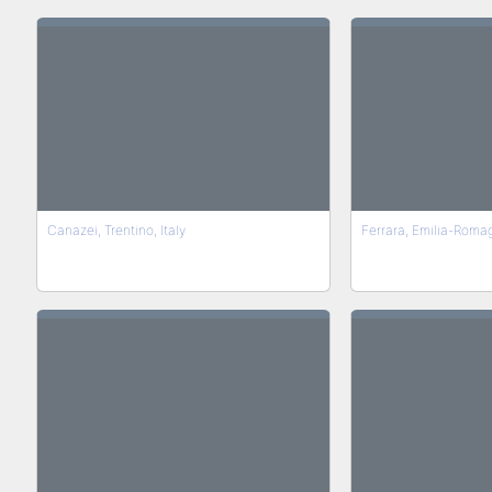
Canazei, Trentino, Italy
Ferrara, Emilia-Roma