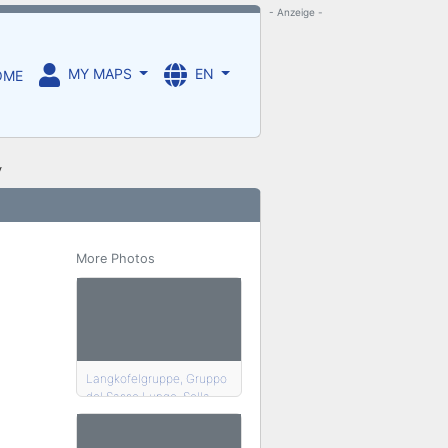
- Anzeige -
MY MAPS
EN
OME
y
More Photos
Langkofelgruppe, Gruppo
del Sasso Lungo, Sella
Joch