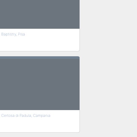
Baptistry, Pisa
Certosa di Padula, Campania