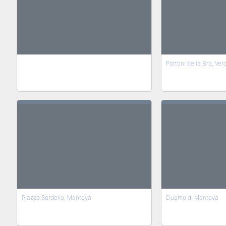
Portoni della Bra, Ver
Piazza Sordello, Mantova
Duomo di Mantova