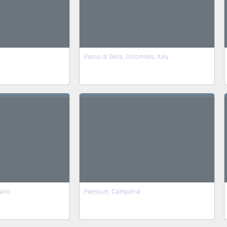
Passo di Sella, Dolomites, Italy
nano
Paestum, Campania