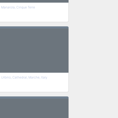
Manarola, Cinque Terre
Urbino, Cathedral, Marche, Italy