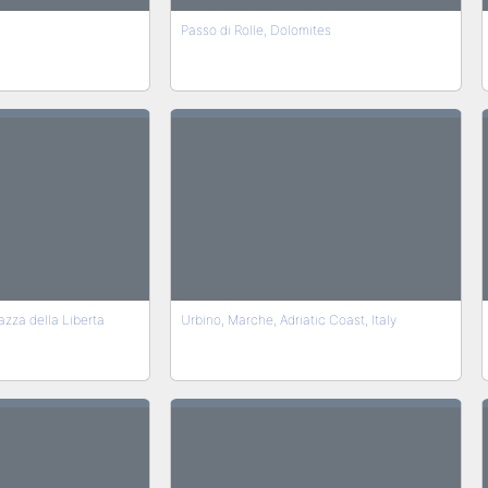
Passo di Rolle, Dolomites
azza della Liberta
Urbino, Marche, Adriatic Coast, Italy