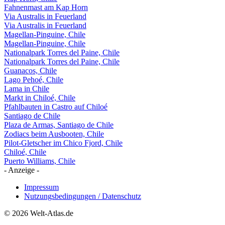
Fahnenmast am Kap Horn
Via Australis in Feuerland
Via Australis in Feuerland
Magellan-Pinguine, Chile
Magellan-Pinguine, Chile
Nationalpark Torres del Paine, Chile
Nationalpark Torres del Paine, Chile
Guanacos, Chile
Lago Pehoé, Chile
Lama in Chile
Markt in Chiloé, Chile
Pfahlbauten in Castro auf Chiloé
Santiago de Chile
Plaza de Armas, Santiago de Chile
Zodiacs beim Ausbooten, Chile
Pilot-Gletscher im Chico Fjord, Chile
Chiloé, Chile
Puerto Williams, Chile
- Anzeige -
Impressum
Nutzungsbedingungen / Datenschutz
© 2026 Welt-Atlas.de