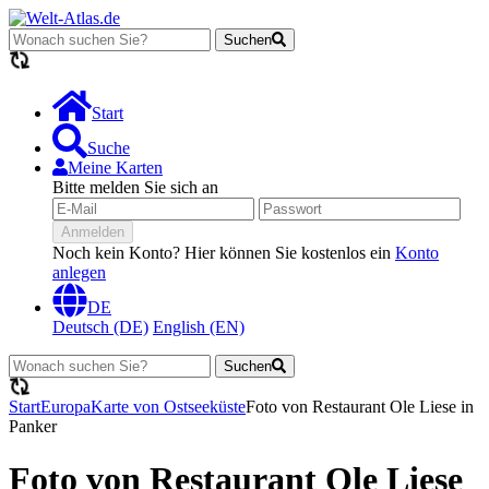
Suchen
Lädt...
Start
Suche
Meine Karten
Bitte melden Sie sich an
Anmelden
Noch kein Konto? Hier können Sie kostenlos ein
Konto
anlegen
DE
Deutsch (DE)
English (EN)
Suchen
Lädt...
Start
Europa
Karte von Ostseeküste
Foto von Restaurant Ole Liese in
Panker
Foto von Restaurant Ole Liese