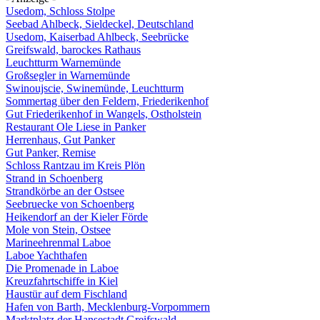
Usedom, Schloss Stolpe
Seebad Ahlbeck, Sieldeckel, Deutschland
Usedom, Kaiserbad Ahlbeck, Seebrücke
Greifswald, barockes Rathaus
Leuchtturm Warnemünde
Großsegler in Warnemünde
Swinoujscie, Swinemünde, Leuchtturm
Sommertag über den Feldern, Friederikenhof
Gut Friederikenhof in Wangels, Ostholstein
Restaurant Ole Liese in Panker
Herrenhaus, Gut Panker
Gut Panker, Remise
Schloss Rantzau im Kreis Plön
Strand in Schoenberg
Strandkörbe an der Ostsee
Seebruecke von Schoenberg
Heikendorf an der Kieler Förde
Mole von Stein, Ostsee
Marineehrenmal Laboe
Laboe Yachthafen
Die Promenade in Laboe
Kreuzfahrtschiffe in Kiel
Haustür auf dem Fischland
Hafen von Barth, Mecklenburg-Vorpommern
Marktplatz der Hansestadt Greifswald