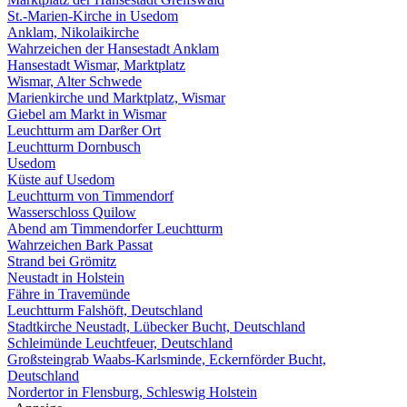
St.-Marien-Kirche in Usedom
Anklam, Nikolaikirche
Wahrzeichen der Hansestadt Anklam
Hansestadt Wismar, Marktplatz
Wismar, Alter Schwede
Marienkirche und Marktplatz, Wismar
Giebel am Markt in Wismar
Leuchtturm am Darßer Ort
Leuchtturm Dornbusch
Usedom
Küste auf Usedom
Leuchtturm von Timmendorf
Wasserschloss Quilow
Abend am Timmendorfer Leuchtturm
Wahrzeichen Bark Passat
Strand bei Grömitz
Neustadt in Holstein
Fähre in Travemünde
Leuchtturm Falshöft, Deutschland
Stadtkirche Neustadt, Lübecker Bucht, Deutschland
Schleimünde Leuchtfeuer, Deutschland
Großsteingrab Waabs-Karlsminde, Eckernförder Bucht,
Deutschland
Nordertor in Flensburg, Schleswig Holstein