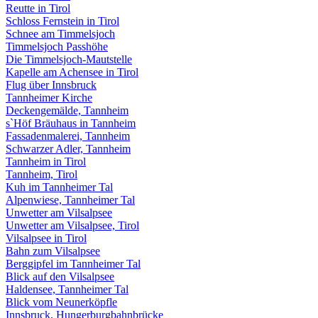
Reutte in Tirol
Schloss Fernstein in Tirol
Schnee am Timmelsjoch
Timmelsjoch Passhöhe
Die Timmelsjoch-Mautstelle
Kapelle am Achensee in Tirol
Flug über Innsbruck
Tannheimer Kirche
Deckengemälde, Tannheim
s`Höf Bräuhaus in Tannheim
Fassadenmalerei, Tannheim
Schwarzer Adler, Tannheim
Tannheim in Tirol
Tannheim, Tirol
Kuh im Tannheimer Tal
Alpenwiese, Tannheimer Tal
Unwetter am Vilsalpsee
Unwetter am Vilsalpsee, Tirol
Vilsalpsee in Tirol
Bahn zum Vilsalpsee
Berggipfel im Tannheimer Tal
Blick auf den Vilsalpsee
Haldensee, Tannheimer Tal
Blick vom Neunerköpfle
Innsbruck, Hungerburgbahnbrücke