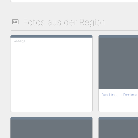
Fotos aus der Region
- Anzeige -
Das Lincoln-Denkmal