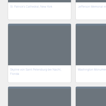
St. Patrick's Cathedral, New York
Jefferson Memorial i
Skyline von Saint Petersburg bei Nacht,
Washington Monume
Florida