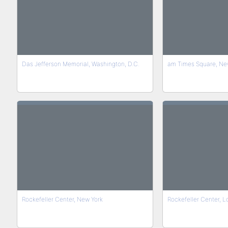
Das Jefferson Memorial, Washington, D.C.
am Times Square, Ne
Rockefeller Center, New York
Rockefeller Center, L