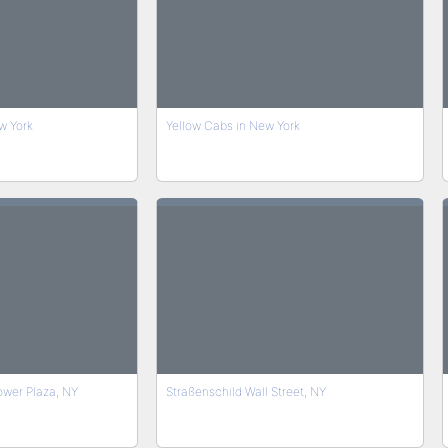
w York
Yellow Cabs in New York
ower Plaza, NY
Straßenschild Wall Street, NY