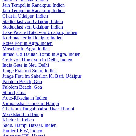
Jain Tempel in Ranakpur, Indien
Jain Tempel in Ranakpur, Indien
Ghat in Udaipur, Indien
Stadtpalast von Udaipur, Indien
Stadtpalast von Udaipur, Indien
Lake Palace Hotel von Udaipur, Indien
Korbmacher in Udaipur, Indien
Rotes Fort in Agra, Indien
Moschee in Agra, Indien
Itimad-Ud-Daulah-Tomb in Agra, Indien
Grab von Humayun in Delhi, Indien
India Gate in Neu-Delhi
Junge Frau mit Sohn, Indien
Junge Frau im Sahelion Ki Bari, Udaipur
Palolem Beach, Goa
Palolem Beach, Goa
Strand, Goa
Auto-Rikscha in Indien
Virupaksha Tempel in Hampi
Ghats am Tungabhadra River, Hampi
Marktstand in Hampi
Kinder in Indien
Sadu, Hampi Bazaar, Indien
Bunter LKW, Indien