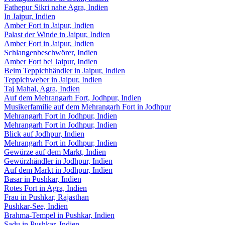
Fathepur Sikri nahe Agra, Indien
In Jaipur, Indien
Amber Fort in Jaipur, Indien
Palast der Winde in Jaipur, Indien
Amber Fort in Jaipur, Indien
Schlangenbeschwörer, Indien
Amber Fort bei Jaipur, Indien
Beim Teppichhändler in Jaipur, Indien
Teppichweber in Jaipur, Indien
Taj Mahal, Agra, Indien
Auf dem Mehrangarh Fort, Jodhpur, Indien
Musikerfamilie auf dem Mehrangarh Fort in Jodhpur
Mehrangarh Fort in Jodhpur, Indien
Mehrangarh Fort in Jodhpur, Indien
Blick auf Jodhpur, Indien
Mehrangarh Fort in Jodhpur, Indien
Gewürze auf dem Markt, Indien
Gewürzhändler in Jodhpur, Indien
Auf dem Markt in Jodhpur, Indien
Basar in Pushkar, Indien
Rotes Fort in Agra, Indien
Frau in Pushkar, Rajasthan
Pushkar-See, Indien
Brahma-Tempel in Pushkar, Indien
Sadu in Pushkar, Indien