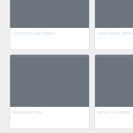
Leuchtturm, Capo Miseno
Lacco Ameno, Ratha
Rathaus von Forio
Ischia, Forio, Kirche