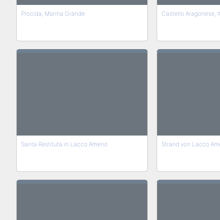
Procida, Marina Grande
Castello Aragonese, I
Santa Restituta in Lacco Ameno
Strand von Lacco Am