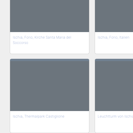
Ischia, Forio, Kirche Santa Maria del
Ischia, Forio, Italien
Soccorso
Ischia, Thermalpark Castiglione
Leuchtturm von Ischi