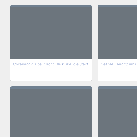
Casamicciola bei Nacht, Blick über die Stadt
Neapel, Leuchtturm u