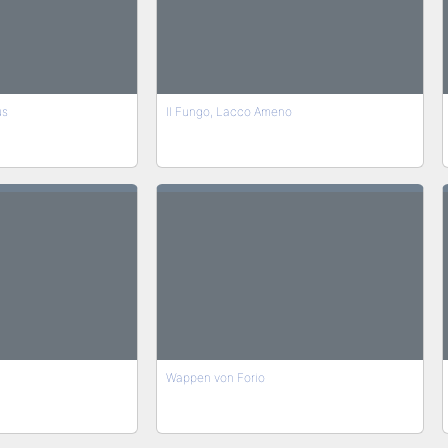
us
Il Fungo, Lacco Ameno
Wappen von Forio