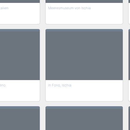
talien
Meeresmuseum von Ischia
eno
In Forio, Ischia