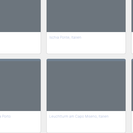
Ischia Ponte, Italien
a Porto
Leuchtturm am Capo Miseno, Italien