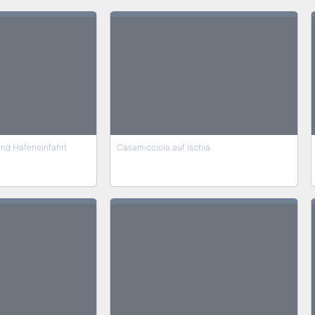
nd Hafeneinfahrt
Casamicciola auf Ischia