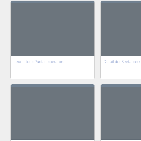
Leuchtturm Punta Imperatore
Detail der Seefahrerki