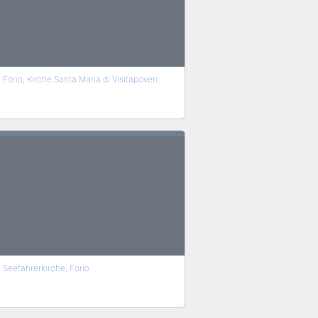
Forio, Kirche Santa Maria di Visitapoveri
Seefahrerkirche, Forio