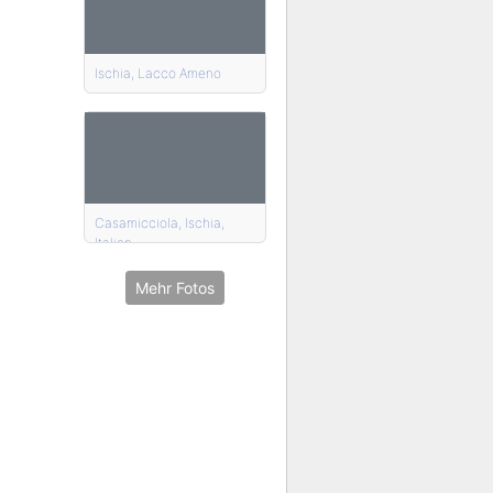
Ischia, Lacco Ameno
Casamicciola, Ischia,
Italien
Mehr Fotos