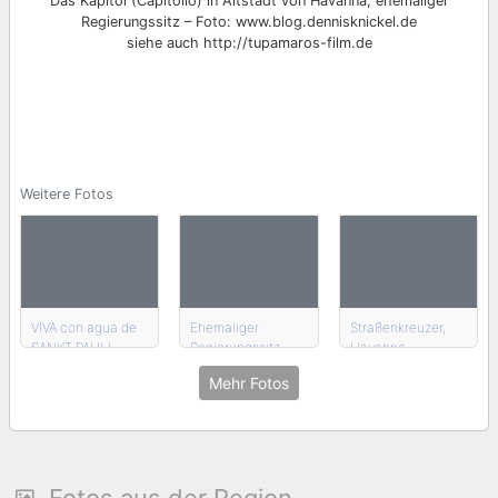
Das Kapitol (Capitolio) in Altstadt von Havanna, ehemaliger
Regierungssitz – Foto: www.blog.dennisknickel.de
siehe auch http://tupamaros-film.de
Weitere Fotos
VIVA con agua de
Ehemaliger
Straßenkreuzer,
SANKT PAULI
Regierungssitz,
Havanna
Kuba
Mehr Fotos