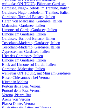
welt-atlas ON TOUR, Fähre am Gardasee
Gardasee, Nago-Torbole im Trentino, Italien
Gardasee, Nago-Torbole im Trentino, Italien
Gardasee, Torri del Benaco, Italien
Hafen von Malcesine, Gardasee, Italien
Malcesine, Gardasee, Italien
Limone sul Garda, Gardasee, Italien
Limone am Gardasee, Italien
Gardasee, Torri del Benaco, Italien
Toscolano-Maderno, Gardasee, Italien
Toscolano-Maderno, Gardasee, Italien
Zypressen am Gardasee, Italien
Ufer des Gardasees, Italien
Limone am Gardasee, Italien
Blick auf Limone sul Garda, Italien
Gardasee, Malcesine, Italien
welt-atlas ON TOUR, mit Mini am Gardasee
Bosco Chiesanuova bei Verona
Kirche in Molina
Portoni della Bra, Verona
Portoni della Bra, Verona
Verona, Piazza Bra
Arena von Verona
Piazza Dante, Verona
Blick über die Adige auf Verona