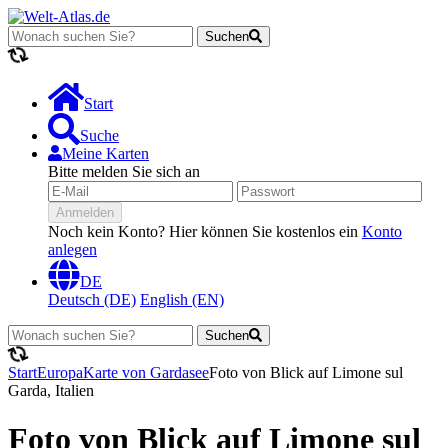
Suchen
Lädt...
Start
Suche
Meine Karten
Bitte melden Sie sich an
Anmelden
Noch kein Konto? Hier können Sie kostenlos ein
Konto
anlegen
DE
Deutsch (DE)
English (EN)
Suchen
Lädt...
Start
Europa
Karte von Gardasee
Foto von Blick auf Limone sul
Garda, Italien
Foto von Blick auf Limone sul