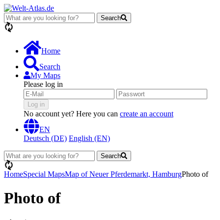
Search
loading...
Home
Search
My Maps
Please log in
Log in
No account yet? Here you can
create an account
EN
Deutsch (DE)
English (EN)
Search
loading...
Home
Special Maps
Map of Neuer Pferdemarkt, Hamburg
Photo of
Photo of