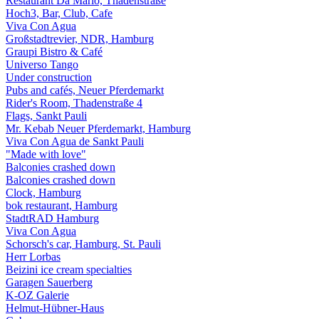
Restaurant Da Mario, Thadenstraße
Hoch3, Bar, Club, Cafe
Viva Con Agua
Großstadtrevier, NDR, Hamburg
Graupi Bistro & Café
Universo Tango
Under construction
Pubs and cafés, Neuer Pferdemarkt
Rider's Room, Thadenstraße 4
Flags, Sankt Pauli
Mr. Kebab Neuer Pferdemarkt, Hamburg
Viva Con Agua de Sankt Pauli
"Made with love"
Balconies crashed down
Balconies crashed down
Clock, Hamburg
bok restaurant, Hamburg
StadtRAD Hamburg
Viva Con Agua
Schorsch's car, Hamburg, St. Pauli
Herr Lorbas
Beizini ice cream specialties
Garagen Sauerberg
K-OZ Galerie
Helmut-Hübner-Haus