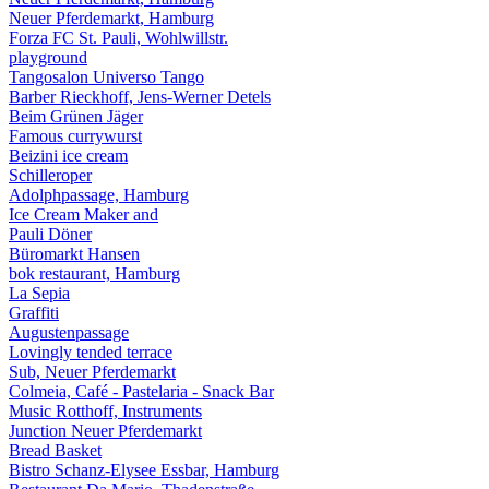
Neuer Pferdemarkt, Hamburg
Forza FC St. Pauli, Wohlwillstr.
playground
Tangosalon Universo Tango
Barber Rieckhoff, Jens-Werner Detels
Beim Grünen Jäger
Famous currywurst
Beizini ice cream
Schilleroper
Adolphpassage, Hamburg
Ice Cream Maker and
Pauli Döner
Büromarkt Hansen
bok restaurant, Hamburg
La Sepia
Graffiti
Augustenpassage
Lovingly tended terrace
Sub, Neuer Pferdemarkt
Colmeia, Café - Pastelaria - Snack Bar
Music Rotthoff, Instruments
Junction Neuer Pferdemarkt
Bread Basket
Bistro Schanz-Elysee Essbar, Hamburg