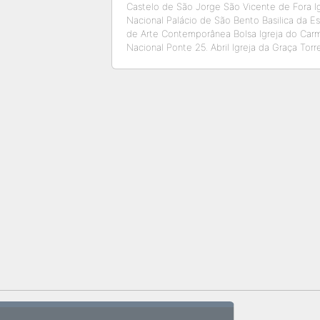
Castelo de São Jorge São Vicente de Fora I
Nacional Palácio de São Bento Basilica da E
de Arte Contemporânea Bolsa Igreja do Carm
Nacional Ponte 25. Abril Igreja da Graça Tor