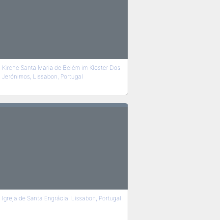
Kirche Santa Maria de Belém im Kloster Dos
Jerónimos, Lissabon, Portugal
Igreja de Santa Engrácia, Lissabon, Portugal