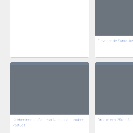
Elevador de Santa Jus
Kircheninneres Panteao Nacional, Lissabon,
Brücke des 25ten Apri
Portugal