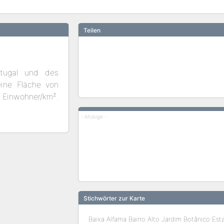
Teilen
rtugal und des
eine Fläche von
Einwohner/km².
- Anzeige -
Stichwörter zur Karte
Baixa Alfama Bairro Alto Jardim Botânico Esta