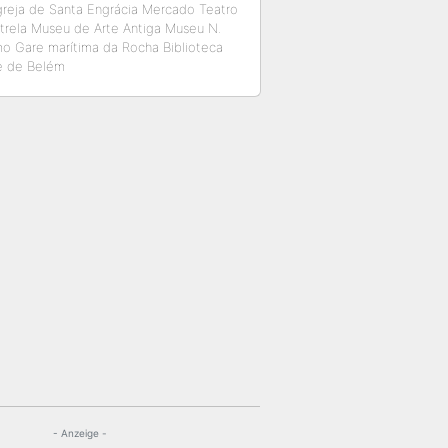
greja de Santa Engrácia Mercado Teatro
strela Museu de Arte Antiga Museu N.
o Gare marítima da Rocha Biblioteca
re de Belém
- Anzeige -