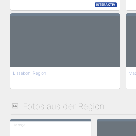
INTERAKTIV
Lissabon, Region
Mad
Fotos aus der Region
- Anzeige -