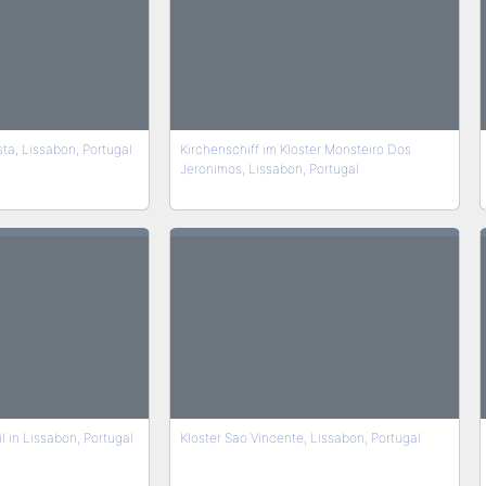
ta, Lissabon, Portugal
Kirchenschiff im Kloster Monsteiro Dos
Jeronimos, Lissabon, Portugal
l in Lissabon, Portugal
Kloster Sao Vincente, Lissabon, Portugal