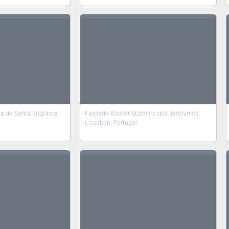
ja de Santa Engrácia,
Fassade Kloster Mosteiro dos Jerónimos,
Lissabon, Portugal