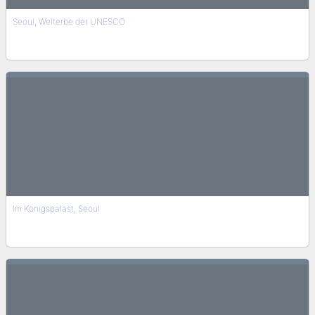
Seoul, Welterbe der UNESCO
Im Königspalast, Seoul