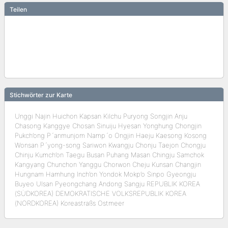
Teilen
Stichwörter zur Karte
Unggi Najin Huichon Kapsan Kilchu Puryong Songjin Anju
Chasong Kanggye Chosan Sinuiju Hyesan Yonghung Chongjin
Pukch’ong P´anmunjom Namp´o Ongjin Haeju Kaesong Kosong
Wonsan P´yong-song Sariwon Kwangju Chonju Taejon Chongju
Chinju Kumch’on Taegu Busan Puhang Masan Chingju Samchok
Kangyang Chunchon Yanggu Chorwon Cheju Kunsan Changjin
Hungnam Hamhung Inch’on Yondok Mokp’o Sinpo Gyeongju
Buyeo Ulsan Pyeongchang Andong Sangju REPUBLIK KOREA
(SÜDKOREA) DEMOKRATISCHE VOLKSREPUBLIK KOREA
(NORDKOREA) Koreastraßs Ostmeer