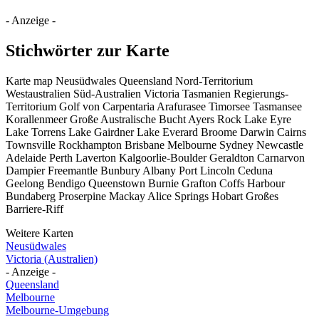
- Anzeige -
Stichwörter zur Karte
Karte map Neusüdwales Queensland Nord-Territorium
Westaustralien Süd-Australien Victoria Tasmanien Regierungs-
Territorium Golf von Carpentaria Arafurasee Timorsee Tasmansee
Korallenmeer Große Australische Bucht Ayers Rock Lake Eyre
Lake Torrens Lake Gairdner Lake Everard Broome Darwin Cairns
Townsville Rockhampton Brisbane Melbourne Sydney Newcastle
Adelaide Perth Laverton Kalgoorlie-Boulder Geraldton Carnarvon
Dampier Freemantle Bunbury Albany Port Lincoln Ceduna
Geelong Bendigo Queenstown Burnie Grafton Coffs Harbour
Bundaberg Proserpine Mackay Alice Springs Hobart Großes
Barriere-Riff
Weitere Karten
Neusüdwales
Victoria (Australien)
- Anzeige -
Queensland
Melbourne
Melbourne-Umgebung