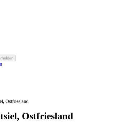
nmelden
n
l, Ostfriesland
siel, Ostfriesland