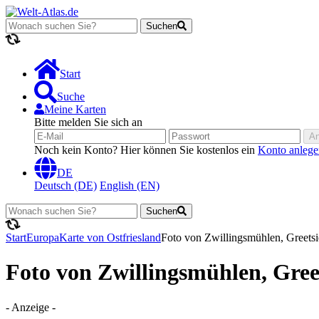
Suchen
Lädt...
Start
Suche
Meine Karten
Bitte melden Sie sich an
A
Noch kein Konto? Hier können Sie kostenlos ein
Konto anlege
DE
Deutsch (DE)
English (EN)
Suchen
Lädt...
Start
Europa
Karte von Ostfriesland
Foto von Zwillingsmühlen, Greetsie
Foto von Zwillingsmühlen, Greet
- Anzeige -