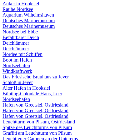
Anker in Hooksiel
Rauhe Nordsee
Aquarium Wilhelmshaven
Deutsches Marinemuseum
Deutsches Marinemuseum
Nordsee bei Ebbe
Befahrbarer Deich
Deichlämmer
Deichlämmer
Nordee mit Schiffen
Boot im Hafen
Nordseehafen
Windkraftwerk
Das Friesische Brauhaus zu Jever
Schloß in Jever
Alter Hafen in Hooksiel
Bünting-Coloniale Haus, Leer
Nordseehafen
Hafen von Greetsiel, Ostfriesland
Hafen von Greetsiel, Ostfriesland
Hafen von Greetsiel, Ostfriesland
Leuchtturm von Pilsum, Ostfriesland
Spitze des Leuchtturms von Pilsum
Graffiti am Leuchtturm von Pilsum
Leuchtfeuer Campen an der Unterems