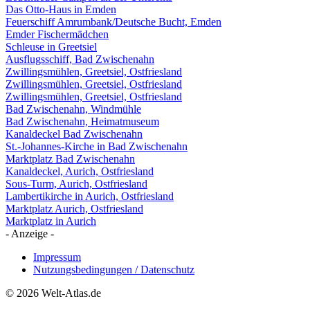
Das Otto-Haus in Emden
Feuerschiff Amrumbank/Deutsche Bucht, Emden
Emder Fischermädchen
Schleuse in Greetsiel
Ausflugsschiff, Bad Zwischenahn
Zwillingsmühlen, Greetsiel, Ostfriesland
Zwillingsmühlen, Greetsiel, Ostfriesland
Zwillingsmühlen, Greetsiel, Ostfriesland
Bad Zwischenahn, Windmühle
Bad Zwischenahn, Heimatmuseum
Kanaldeckel Bad Zwischenahn
St.-Johannes-Kirche in Bad Zwischenahn
Marktplatz Bad Zwischenahn
Kanaldeckel, Aurich, Ostfriesland
Sous-Turm, Aurich, Ostfriesland
Lambertikirche in Aurich, Ostfriesland
Marktplatz Aurich, Ostfriesland
Marktplatz in Aurich
- Anzeige -
Impressum
Nutzungsbedingungen / Datenschutz
© 2026 Welt-Atlas.de