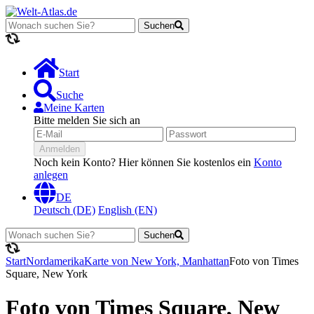
Suchen
Lädt...
Start
Suche
Meine Karten
Bitte melden Sie sich an
Anmelden
Noch kein Konto? Hier können Sie kostenlos ein
Konto
anlegen
DE
Deutsch (DE)
English (EN)
Suchen
Lädt...
Start
Nordamerika
Karte von New York, Manhattan
Foto von Times
Square, New York
Foto von Times Square, New