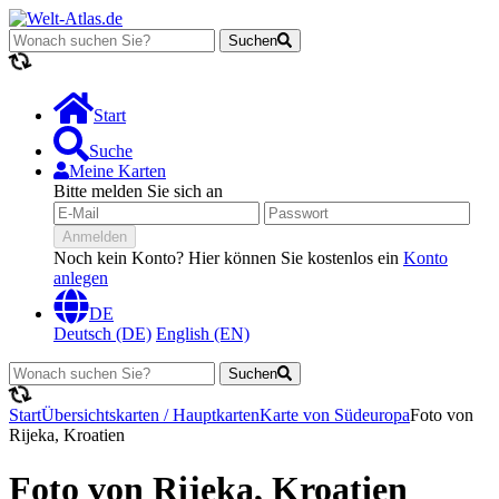
Suchen
Lädt...
Start
Suche
Meine Karten
Bitte melden Sie sich an
Anmelden
Noch kein Konto? Hier können Sie kostenlos ein
Konto
anlegen
DE
Deutsch (DE)
English (EN)
Suchen
Lädt...
Start
Übersichtskarten / Hauptkarten
Karte von Südeuropa
Foto von
Rijeka, Kroatien
Foto von Rijeka, Kroatien