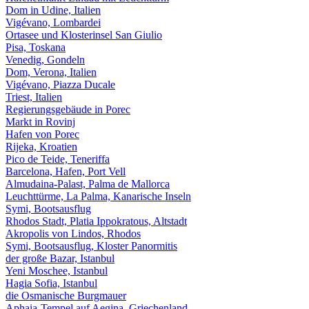
Dom in Udine, Italien
Vigévano, Lombardei
Ortasee und Klosterinsel San Giulio
Pisa, Toskana
Venedig, Gondeln
Dom, Verona, Italien
Vigévano, Piazza Ducale
Triest, Italien
Regierungsgebäude in Porec
Markt in Rovinj
Hafen von Porec
Rijeka, Kroatien
Pico de Teide, Teneriffa
Barcelona, Hafen, Port Vell
Almudaina-Palast, Palma de Mallorca
Leuchttürme, La Palma, Kanarische Inseln
Symi, Bootsausflug
Rhodos Stadt, Platia Ippokratous, Altstadt
Akropolis von Lindos, Rhodos
Symi, Bootsausflug, Kloster Panormitis
der große Bazar, Istanbul
Yeni Moschee, Istanbul
Hagia Sofia, Istanbul
die Osmanische Burgmauer
Aphaia-Tempel auf Aegina, Griechenland