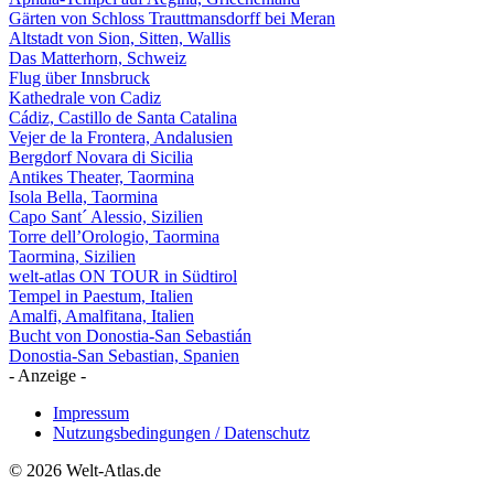
Gärten von Schloss Trauttmansdorff bei Meran
Altstadt von Sion, Sitten, Wallis
Das Matterhorn, Schweiz
Flug über Innsbruck
Kathedrale von Cadiz
Cádiz, Castillo de Santa Catalina
Vejer de la Frontera, Andalusien
Bergdorf Novara di Sicilia
Antikes Theater, Taormina
Isola Bella, Taormina
Capo Sant´ Alessio, Sizilien
Torre dell’Orologio, Taormina
Taormina, Sizilien
welt-atlas ON TOUR in Südtirol
Tempel in Paestum, Italien
Amalfi, Amalfitana, Italien
Bucht von Donostia-San Sebastián
Donostia-San Sebastian, Spanien
- Anzeige -
Impressum
Nutzungsbedingungen / Datenschutz
© 2026 Welt-Atlas.de