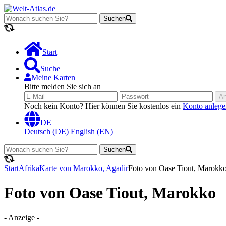
Suchen
Lädt...
Start
Suche
Meine Karten
Bitte melden Sie sich an
A
Noch kein Konto? Hier können Sie kostenlos ein
Konto anlege
DE
Deutsch (DE)
English (EN)
Suchen
Lädt...
Start
Afrika
Karte von Marokko, Agadir
Foto von Oase Tiout, Marokk
Foto von Oase Tiout, Marokko
- Anzeige -