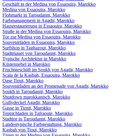
Geschäft in der Medina von Essaouira, Marokko
Medina von Essaouira, Marokko
Flohmarkt in Taroudannt, Marokko
Farbmanagement in Agadir, Marokko
Hausrestaurierung in Essaouira, Marokko
Straße in der Medina von Essaouira, Marokko
Tor zur Medina von Essaouira, Marokko
Souvenirläden in Essaouira, Marokko
Surfshop in Taghazout, Marokko
Stadtmauer von Taroudannt, Marokko
Typische Architektur in Marokko
Küstennebel in Marokko
Fruchtgeschäft im Soukh von Agadir, Marokko
Scala de la Kasbah, Essaouira, Marokko
Oase Tiout, Marokko
Souvenirladen an der Promenade von Agadir, Marokko
Soukh in Taroudannt, Marokko
Shutdown marokkanisch, Marokko
Gullydeckel Agadir, Marokko
Gasse in Tiznit, Marokko
Teppichladen in Tafraoute, Marokko
Stadttor in Taroudannt, Marokko
Landestypische Farbgestaltung, Marokko
Kasbah von Tiout, Marokko
Türen in der Medina von Essaouira, Marokko