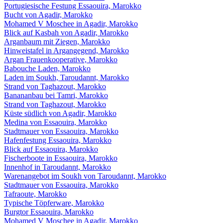
Portugiesische Festung Essaouira, Marokko
Bucht von Agadir, Marokko
Mohamed V Moschee in Agadir, Marokko
Blick auf Kasbah von Agadir, Marokko
Arganbaum mit Ziegen, Marokko
Hinweistafel in Argangegend, Marokko
Argan Frauenkooperative, Marokko
Babouche Laden, Marokko
Laden im Soukh, Taroudannt, Marokko
Strand von Taghazout, Marokko
Banananbau bei Tamri, Marokko
Strand von Taghazout, Marokko
Küste südlich von Agadir, Marokko
Medina von Essaouira, Marokko
Stadtmauer von Essaouira, Marokko
Hafenfestung Essaouira, Marokko
Blick auf Essaouira, Marokko
Fischerboote in Essaouira, Marokko
Innenhof in Taroudannt, Marokko
Warenangebot im Soukh von Taroudannt, Marokko
Stadtmauer von Essaouira, Marokko
Tafraoute, Marokko
Typische Töpferware, Marokko
Burgtor Essaouira, Marokko
Mohamed V Moschee in Agadir, Marokko