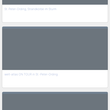
St. Peter-Ording, Strandkörbe im Sturm
welt-atlas ON TOUR in St.-Peter-Ording