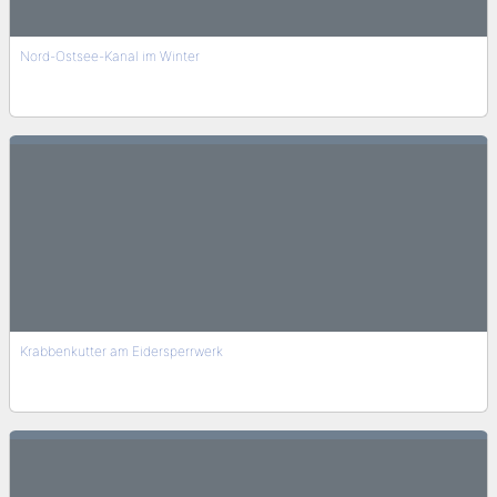
Nord-Ostsee-Kanal im Winter
Krabbenkutter am Eidersperrwerk