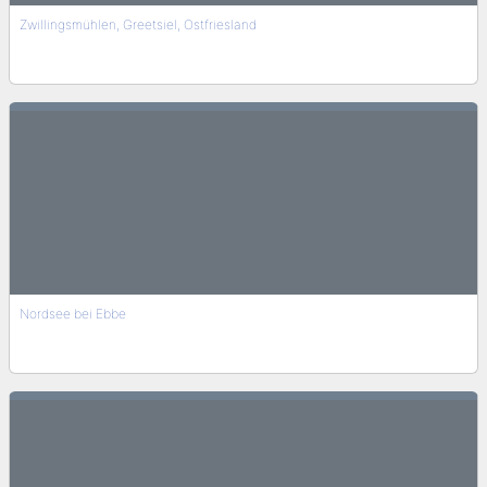
Zwillingsmühlen, Greetsiel, Ostfriesland
Nordsee bei Ebbe