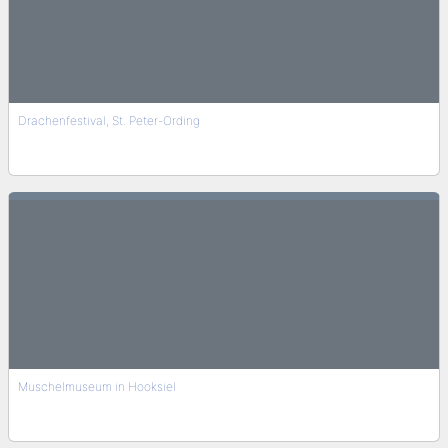
Drachenfestival, St. Peter-Ording
Muschelmuseum in Hooksiel