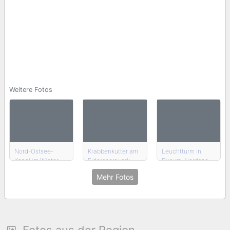
Weitere Fotos
Nord-Ostsee-
Krabbenkutter am
Leuchtturm in
Kanal im Winter
Eidersperrwerk
Büsum, Nordsee
Mehr Fotos