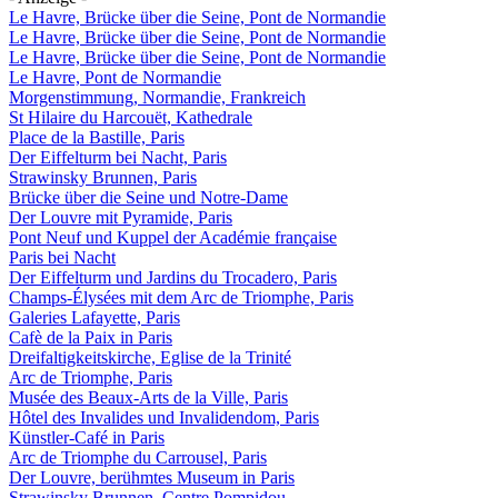
Le Havre, Brücke über die Seine, Pont de Normandie
Le Havre, Brücke über die Seine, Pont de Normandie
Le Havre, Brücke über die Seine, Pont de Normandie
Le Havre, Pont de Normandie
Morgenstimmung, Normandie, Frankreich
St Hilaire du Harcouët, Kathedrale
Place de la Bastille, Paris
Der Eiffelturm bei Nacht, Paris
Strawinsky Brunnen, Paris
Brücke über die Seine und Notre-Dame
Der Louvre mit Pyramide, Paris
Pont Neuf und Kuppel der Académie française
Paris bei Nacht
Der Eiffelturm und Jardins du Trocadero, Paris
Champs-Élysées mit dem Arc de Triomphe, Paris
Galeries Lafayette, Paris
Cafè de la Paix in Paris
Dreifaltigkeitskirche, Eglise de la Trinité
Arc de Triomphe, Paris
Musée des Beaux-Arts de la Ville, Paris
Hôtel des Invalides und Invalidendom, Paris
Künstler-Café in Paris
Arc de Triomphe du Carrousel, Paris
Der Louvre, berühmtes Museum in Paris
Strawinsky Brunnen, Centre Pompidou