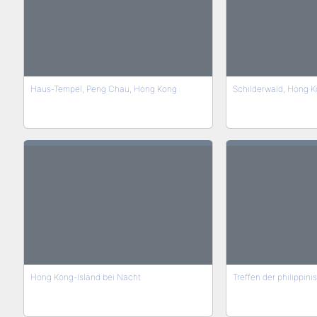
Haus-Tempel, Peng Chau, Hong Kong
Schilderwald, Hong 
Hong Kong-Island bei Nacht
Treffen der philippi