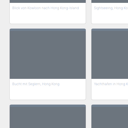
Blick von Kowloon nach Hong Kong-Island
Sightseeing, Hong Ko
Bucht mit Seglern, Hong Kong
Yachthafen in Hong 