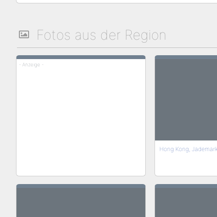
Fotos aus der Region
- Anzeige -
Hong Kong, Jademark