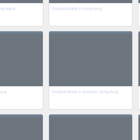
ng Island
Einkaufsstraße in Hong Kong
Kong
Portland Street in Kowloon, Hong Kong