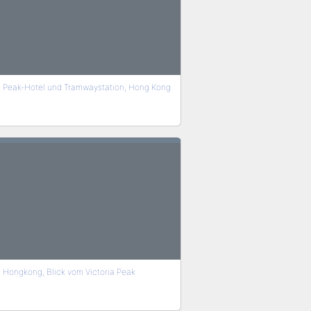
Peak-Hotel und Tramwaystation, Hong Kong
Hongkong, Blick vom Victoria Peak