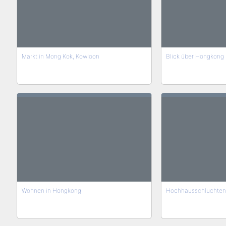
Markt in Mong Kok, Kowloon
Blick über Hongkong
Wohnen in Hongkong
Hochhausschluchten