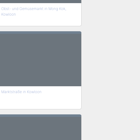
Obst- und Gemüsemarkt in Mong Kok,
Kowloon
Marktstraße in Kowloon