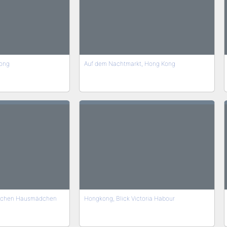
Kong
Auf dem Nachtmarkt, Hong Kong
nischen Hausmädchen
Hongkong, Blick Victoria Habour