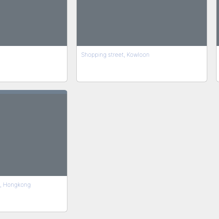
Shopping street, Kowloon
, Hongkong