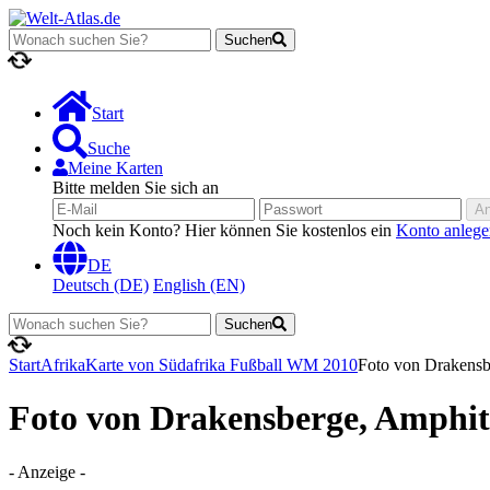
Suchen
Lädt...
Start
Suche
Meine Karten
Bitte melden Sie sich an
A
Noch kein Konto? Hier können Sie kostenlos ein
Konto anlege
DE
Deutsch (DE)
English (EN)
Suchen
Lädt...
Start
Afrika
Karte von Südafrika Fußball WM 2010
Foto von Drakensb
Foto von Drakensberge, Amphit
- Anzeige -