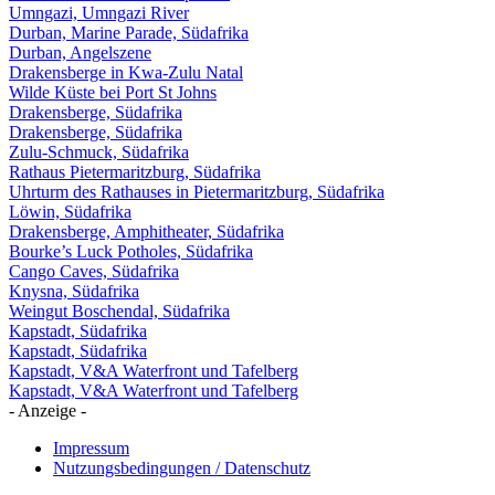
Umngazi, Umngazi River
Durban, Marine Parade, Südafrika
Durban, Angelszene
Drakensberge in Kwa-Zulu Natal
Wilde Küste bei Port St Johns
Drakensberge, Südafrika
Drakensberge, Südafrika
Zulu-Schmuck, Südafrika
Rathaus Pietermaritzburg, Südafrika
Uhrturm des Rathauses in Pietermaritzburg, Südafrika
Löwin, Südafrika
Drakensberge, Amphitheater, Südafrika
Bourke’s Luck Potholes, Südafrika
Cango Caves, Südafrika
Knysna, Südafrika
Weingut Boschendal, Südafrika
Kapstadt, Südafrika
Kapstadt, Südafrika
Kapstadt, V&A Waterfront und Tafelberg
Kapstadt, V&A Waterfront und Tafelberg
- Anzeige -
Impressum
Nutzungsbedingungen / Datenschutz