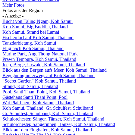
Mehr Fotos
Fotos aus der Region
- Anzeige -
Bucht von Taling Ngam, Koh Samui
Koh Samui, Big Buddha,Thailand
Koh Samui, Strand bei Lamai
Fischerdorf auf Koh Samui, Thailand
Tanzdarbietung, Koh Samui
Flug nach Koh Samui, Thailand
Marine Park, Ang Thong National Park
Prawn Tempura, Koh Samui, Thailand
Jeep, Berge, Urwald, Koh Samui, Thailand
Blick aus den Bergen aufs Meer, Koh Samui, Thailand
Begegnung unterwegs auf Koh Samui, Thailand
"Secret Garden" Koh Samui, Thailand
Strand, Koh Samui, Thailand
Pool, Santi Thani Point, Koh Samui, Thailand
Gästehaus Santi Thani Point, Pool
Wat Plai Laem, Koh Samui, Thailand
Koh Samui, Thailand, Gr. Schulfest, Schulband
Gr. Schulfest, Schulband, Koh Samui, Thailand
Schulorchester, Sänger, Tänzer, Koh Samui, Thailand
Schulorchester, Sängerinnen, Tänzer, Koh Samui, Thailand
Blick auf den Flughafen, Koh Samui, Thailand