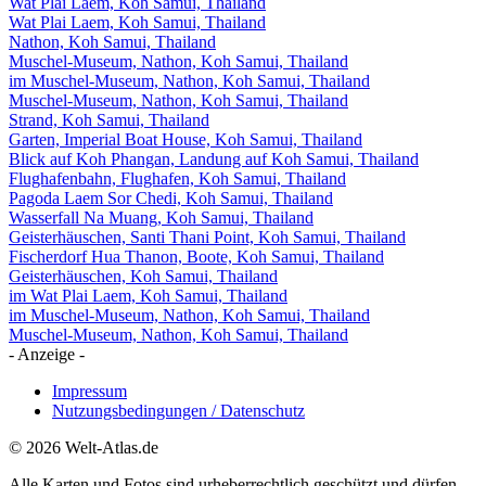
Wat Plai Laem, Koh Samui, Thailand
Wat Plai Laem, Koh Samui, Thailand
Nathon, Koh Samui, Thailand
Muschel-Museum, Nathon, Koh Samui, Thailand
im Muschel-Museum, Nathon, Koh Samui, Thailand
Muschel-Museum, Nathon, Koh Samui, Thailand
Strand, Koh Samui, Thailand
Garten, Imperial Boat House, Koh Samui, Thailand
Blick auf Koh Phangan, Landung auf Koh Samui, Thailand
Flughafenbahn, Flughafen, Koh Samui, Thailand
Pagoda Laem Sor Chedi, Koh Samui, Thailand
Wasserfall Na Muang, Koh Samui, Thailand
Geisterhäuschen, Santi Thani Point, Koh Samui, Thailand
Fischerdorf Hua Thanon, Boote, Koh Samui, Thailand
Geisterhäuschen, Koh Samui, Thailand
im Wat Plai Laem, Koh Samui, Thailand
im Muschel-Museum, Nathon, Koh Samui, Thailand
Muschel-Museum, Nathon, Koh Samui, Thailand
- Anzeige -
Impressum
Nutzungsbedingungen / Datenschutz
© 2026 Welt-Atlas.de
Alle Karten und Fotos sind urheberrechtlich geschützt und dürfen