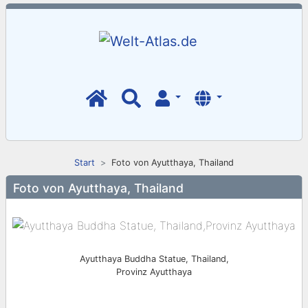
Start
Foto von Ayutthaya, Thailand
Foto von Ayutthaya, Thailand
Ayutthaya Buddha Statue, Thailand,
Provinz Ayutthaya